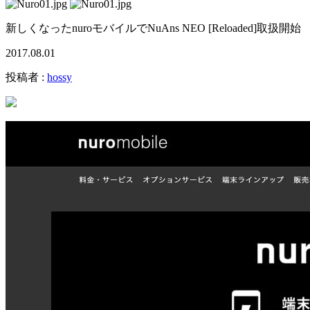
新しくなったnuroモバイルでNuAns NEO [Reloaded]取扱開始
2017.08.01
投稿者 :
hossy