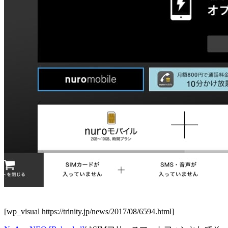
[wp_visual https://trinity.jp/news/2017/08/6594.html]