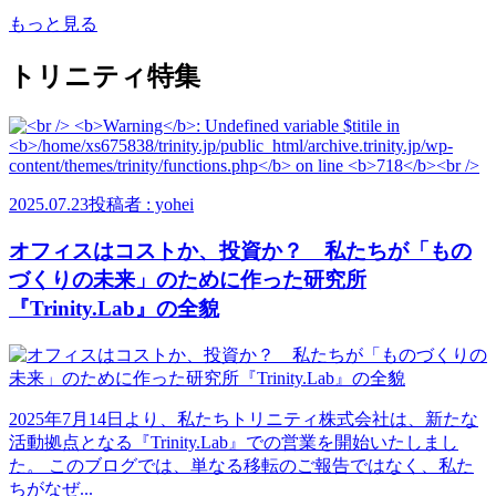
もっと見る
トリニティ特集
2025.07.23
投稿者 : yohei
オフィスはコストか、投資か？ 私たちが「もの
づくりの未来」のために作った研究所
『Trinity.Lab』の全貌
2025年7月14日より、私たちトリニティ株式会社は、新たな
活動拠点となる『Trinity.Lab』での営業を開始いたしまし
た。 このブログでは、単なる移転のご報告ではなく、私た
ちがなぜ...