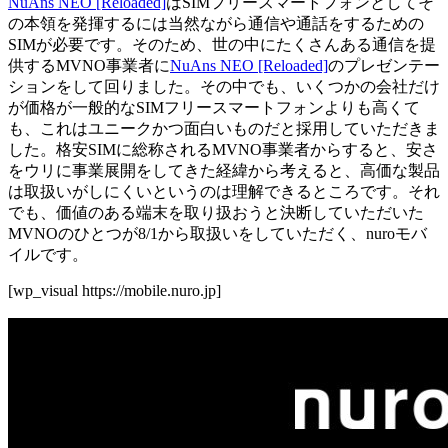
NuAns NEO [Reloaded]
はSIMフリースマートフォンとしてそ
の本領を発揮するには当然ながら通信や通話をするための
SIMが必要です。そのため、世の中にたくさんある通信を提
供するMVNO事業者に
NuAns NEO [Reloaded]
のプレゼンテー
ションをして回りました。その中でも、いくつかの会社だけ
が価格が一般的なSIMフリースマートフォンよりも高くて
も、これはユニークかつ面白いものだと採用していただきま
した。格安SIMに総称されるMVNO事業者からすると、安さ
をウリに事業展開をしてきた経緯から考えると、高価な製品
は取扱いがしにくいというのは理解できるところです。それ
でも、価値のある端末を取り扱おうと決断していただいた
MVNOのひとつが8/1から取扱いをしていただく、nuroモバ
イルです。
[wp_visual https://mobile.nuro.jp]