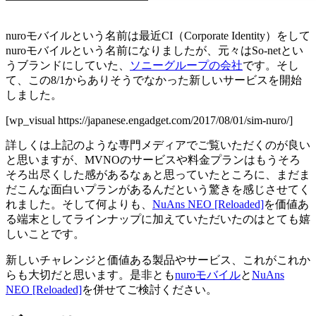
nuroモバイルという名前は最近CI（Corporate Identity）をして
nuroモバイルという名前になりましたが、元々はSo-netとい
うブランドにしていた、
ソニーグループの会社
です。そし
て、この8/1からありそうでなかった新しいサービスを開始
しました。
[wp_visual https://japanese.engadget.com/2017/08/01/sim-nuro/]
詳しくは上記のような専門メディアでご覧いただくのが良い
と思いますが、MVNOのサービスや料金プランはもうそろ
そろ出尽くした感があるなぁと思っていたところに、まだま
だこんな面白いプランがあるんだという驚きを感じさせてく
れました。そして何よりも、
NuAns NEO [Reloaded]
を価値あ
る端末としてラインナップに加えていただいたのはとても嬉
しいことです。
新しいチャレンジと価値ある製品やサービス、これがこれか
らも大切だと思います。是非とも
nuroモバイル
と
NuAns
NEO [Reloaded]
を併せてご検討ください。