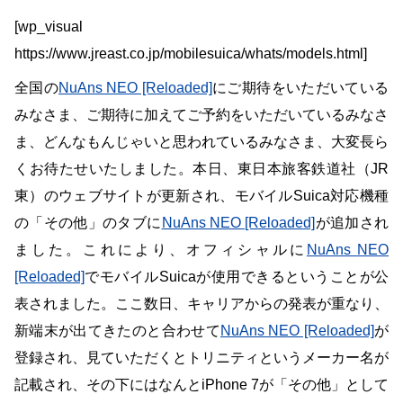
[wp_visual
https://www.jreast.co.jp/mobilesuica/whats/models.html]
全国の
NuAns NEO [Reloaded]
にご期待をいただいている
みなさま、ご期待に加えてご予約をいただいているみなさ
ま、どんなもんじゃいと思われているみなさま、大変長ら
くお待たせいたしました。本日、東日本旅客鉄道社（JR
東）のウェブサイトが更新され、モバイルSuica対応機種
の「その他」のタブに
NuAns NEO [Reloaded]
が追加され
ました。これにより、オフィシャルに
NuAns NEO
[Reloaded]
でモバイルSuicaが使用できるということが公
表されました。ここ数日、キャリアからの発表が重なり、
新端末が出てきたのと合わせて
NuAns NEO [Reloaded]
が
登録され、見ていただくとトリニティというメーカー名が
記載され、その下にはなんとiPhone 7が「その他」として