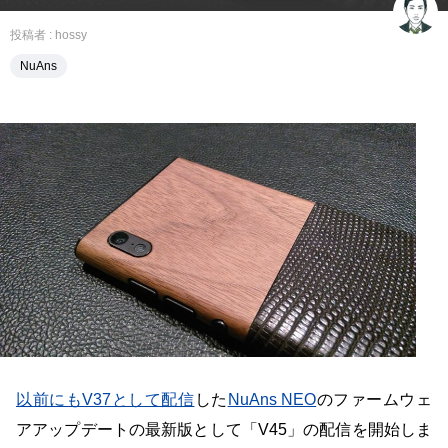
投稿者 :
hossy
NuAns
以前にもV37として配信
した
NuAns NEO
のファームウェ
アアップデートの最新版として「V45」の配信を開始しま