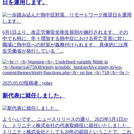
日を運用します。
6月1日より、改正労働安全衛生規則が施行されます。 その
中でも特に、年々増加する熱中症における死亡災害に対し、
職場に熱中症への対策が義務付けられます。 具体的には厚
生労働省が発行している「...
2025.05.02
投稿者 : yohei
新代表に就任しました。
ようへいです。 ニュースリリースの通り、2025年5月1日か
ら、トリニティ株式会社の代表取締役に就任いたしました。
トリニティ株式会社としても20年の節目ということで、これ