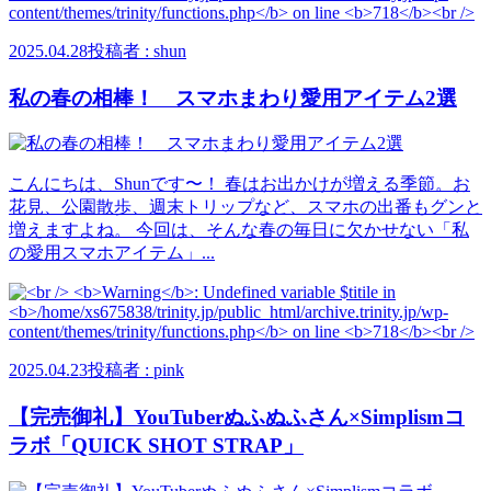
2025.04.28
投稿者 : shun
私の春の相棒！ スマホまわり愛用アイテム2選
こんにちは、Shunです〜！ 春はお出かけが増える季節。お
花見、公園散歩、週末トリップなど、スマホの出番もグンと
増えますよね。 今回は、そんな春の毎日に欠かせない「私
の愛用スマホアイテム」...
2025.04.23
投稿者 : pink
【完売御礼】YouTuberぬふぬふさん×Simplismコ
ラボ「QUICK SHOT STRAP」