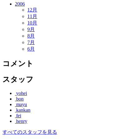
2006
12月
11月
10月
9月
8月
7月
6月
コメント
スタッフ
yohei
bon
mayu
kankan
fei
henry
すべてのスタッフを見る