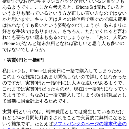
括0円でなおかつキャッシュバックが付いているショップも
あるようです。ここから考えると、iPhone 5は売れていると
いうよりも配っているという方が正しい言い方なのではない
かと思います。キャリアは月々の通信料で稼ぐので端末費用
は払わなくても良いという姿勢なのでしょうが、あんまりに
好きな手法ではありません。もちろん、ただでくれると言わ
れても要らない端末もあるのでしょうから、「あの」人気の
iPhone 5がなんと端末無料となれば欲しいと思う人も多いの
ではないでしょうか。
・実質0円と一括0円
私はいつも、iPhoneは発売日に一括で購入してしまうため、
このような施策にはあまり関係しないので詳しくはなかった
のですが、実質0円と一括0円には大きな違いがあるようで、
これまでは実質0円だったものが、現在は一括0円になってい
るようです。ちなみに一括で購入してしまうのは消耗品とし
て当期に損金計上するためです。
実質0円というのは、端末費用としては発生しているのだけ
れども24ヶ月間毎月割引されることで実質的に無料になると
いう施策です。たとえば
ソフトバンクのページの端末代金の