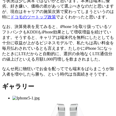
う状況は少し異常ではないかと思います。本来は端末に優
劣、好き嫌い、価格の差があって選ぶべきなのだと思います
が、現在はキャリアの施策次第で変わってしまうというのは
特に
ドコモのツートップ政策
でよくわかったと思います。
なお、決算発表を見てみると、iPhone 5を取り扱っているソ
フトバンクもKDDIもiPhone効果として増収増益を続けてい
ます。そうすると、キャリアは端末代を無料にしたとしても
十分に収益が上がるビジネスモデルで、私たちは高い料金を
毎月払わされているとも言えます。たしかにiPhone 5になっ
たときにLTEだからと自動的に、選択の余地なくLTE通信分
の値上げといえる月額1,000円増しを飲まされました。
なんせ死に物狂いでお金を配ってでも端末をばらまこうが加
入者を増やしたら勝ち、という時代は当面続きそうです。
ギャラリー