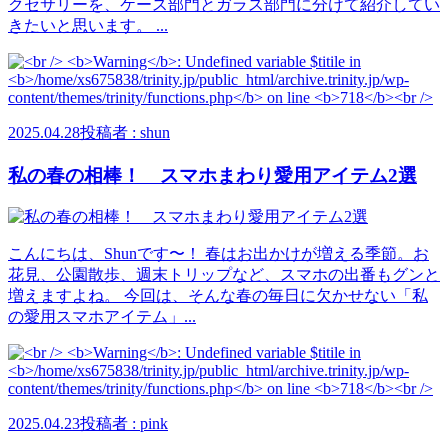
クセサリーを、ケース部門とガラス部門に分けて紹介してい
きたいと思います。 ...
2025.04.28
投稿者 : shun
私の春の相棒！ スマホまわり愛用アイテム2選
こんにちは、Shunです〜！ 春はお出かけが増える季節。お
花見、公園散歩、週末トリップなど、スマホの出番もグンと
増えますよね。 今回は、そんな春の毎日に欠かせない「私
の愛用スマホアイテム」...
2025.04.23
投稿者 : pink