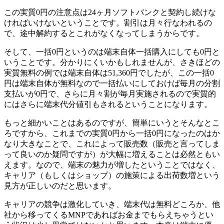
この実質0円の注意点は24ヶ月ソフトバンクと契約し続けな
ければいけないということです。割引は月々行なわれるの
で、途中解約するとこれがなくなってしまうからです。
そして、一括0円というのは端末自体一括購入にしても0円と
いうことです。分かりにくいかもしれませんが、さきほどの
実質無料の例では端末自体は51,360円でしたが、この一括0
円は端末自体が無料なので一括払いにしておけば毎月の分割
支払いが0円で、さらに月々割が毎月実施されるので実質的
にはさらに端末代分値引もされるということになります。
もっと細かいことはあるのですが、簡単にいうとそんなとこ
ろですから、これまでの実質0円から一括0円になったのはか
なり大きなことで、これによって販売数（販売と言ってしま
って良いのか疑問ですが）が大幅に増えることは必然ともい
えます。なので、端末の魅力が増したということではなく、
キャリア（もしくはショップ）の施策による出荷数増という
見方が正しいのだと思います。
キャリアの競争は激化していき、端末代は無料どころか、他
社から移ってくるMNPであればお金までもらえちゃうとい