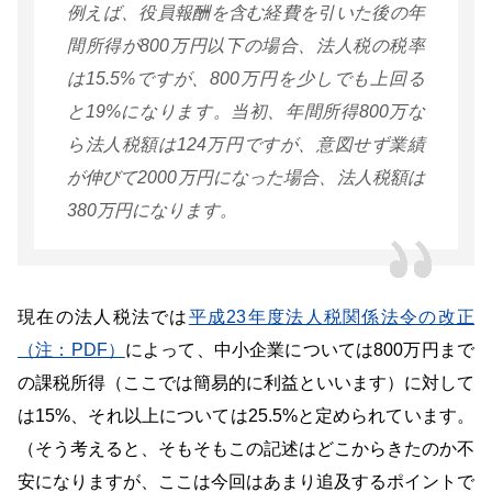
例えば、役員報酬を含む経費を引いた後の年
間所得が800万円以下の場合、法人税の税率
は15.5%ですが、800万円を少しでも上回る
と19%になります。当初、年間所得800万な
ら法人税額は124万円ですが、意図せず業績
が伸びて2000万円になった場合、法人税額は
380万円になります。
現在の法人税法では
平成23年度法人税関係法令の改正
（注：PDF）
によって、中小企業については800万円まで
の課税所得（ここでは簡易的に利益といいます）に対して
は15%、それ以上については25.5%と定められています。
（そう考えると、そもそもこの記述はどこからきたのか不
安になりますが、ここは今回はあまり追及するポイントで