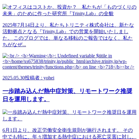
2025年7月14日より、私たちトリニティ株式会社は、新たな
活動拠点となる『Trinity.Lab』での営業を開始いたしまし
た。 このブログでは、単なる移転のご報告ではなく、私た
ちがなぜ...
2025.05.30
投稿者 : yohei
一歩踏み込んだ熱中症対策、リモートワーク推奨
日を運用します。
6月1日より、改正労働安全衛生規則が施行されます。 その
中でも特に、年々増加する熱中症における死亡災害に対し、