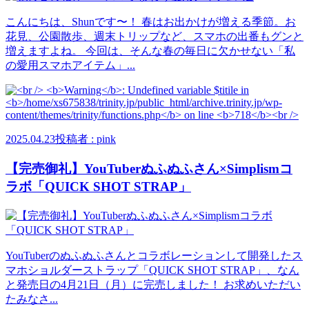
こんにちは、Shunです〜！ 春はお出かけが増える季節。お
花見、公園散歩、週末トリップなど、スマホの出番もグンと
増えますよね。 今回は、そんな春の毎日に欠かせない「私
の愛用スマホアイテム」...
2025.04.23
投稿者 : pink
【完売御礼】YouTuberぬふぬふさん×Simplismコ
ラボ「QUICK SHOT STRAP」
YouTuberのぬふぬふさんとコラボレーションして開発したス
マホショルダーストラップ「QUICK SHOT STRAP」、なん
と発売日の4月21日（月）に完売しました！ お求めいただい
たみなさ...