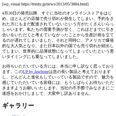
[wp_visual https://trinity.jp/news/2013/05/3884.html]
4月20日の発売以降、すぐに当社のオンラインストアをはじ
め、ほとんどの店舗で売り切れが発生してしまい、予約をさ
れた方にもまだ配達されていないという方がたくさんいらっ
しゃいます。私たちの需要予測が甘く、これほどまでに引き
合いをいただくと考えていなかったことから生産計画を立て
るのが遅れてしまいました。それと同時に、アメリカで爆発
的な大人気となり、また日本以外の国でも売り切れが続出し
てしまい、世界的に品薄状態になってしまっていたという悪
いタイミングにも重なってしまいました。
お待ちいただいている方には、本当に申し訳なく思っており
ます。この
UP by Jawbone
は息の長い製品と考えております
し、どんどんと進化もしていっている製品ですので、魅力を
感じていただいている皆様には、もうしばらくお待ちいただ
きますようお願いいたします。当社の不手際でみなさまにご
迷惑をおかけしまして、大変申し訳ありません。
ギャラリー