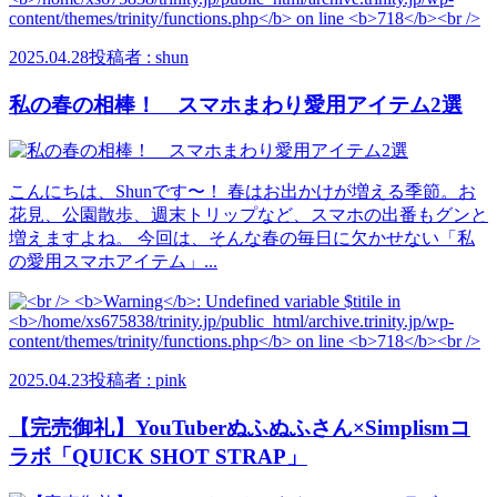
2025.04.28
投稿者 : shun
私の春の相棒！ スマホまわり愛用アイテム2選
こんにちは、Shunです〜！ 春はお出かけが増える季節。お
花見、公園散歩、週末トリップなど、スマホの出番もグンと
増えますよね。 今回は、そんな春の毎日に欠かせない「私
の愛用スマホアイテム」...
2025.04.23
投稿者 : pink
【完売御礼】YouTuberぬふぬふさん×Simplismコ
ラボ「QUICK SHOT STRAP」