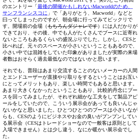
のエントリー「
最後の開催かもしれないMacworldのため、
サンフランシスコに
」で「ありがとう、Macworld」などと
曰ってしまったのですが、朝会場に行ってみてビックリで
す。開場前の会場（
もちろんダジャレです
）には人だかりが
できており、その後、中でも人がたくさんでブースに近寄れ
ないところもあるくらいの盛況ぶりでした。しかし、CESと
比べれば、元々のスペースが小さいということもあるので、
小さい中では混雑をしていた印象がありましたが実際の来場
者数はおそらく過去最低なのではないかと思います。
それでも、普段はあまり交流することのないメーカーの人間
とエンドユーザーが直接やり取りをするということはお互い
にとってメリットもあり、楽しい時間でもあると思います。
あまり大きくなかったということもあり、比較的丹念にブー
スを回ってみましたが、それぞれ細かな工夫をして製品アピ
ールをしていたので、こういう展示会があっても良いんじゃ
ないかなと思いました。ひとつひとつのブースは小さいなが
らも、CESのようにビジネスやお金の臭いがプンプンしてい
る展示会（CESはトレードショーなので一般客は原則として
入場できません）とは少し違う、なにか暖かい展示会でし
た。