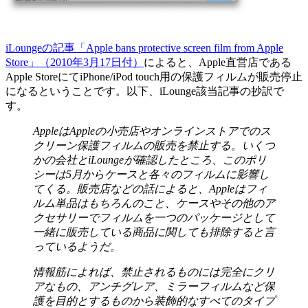
iLoungeの記事「Apple bans protective screen film from Apple
Store」（2010年3月17日付）
によると、Apple直営店である
Apple StoreにてiPhone/iPod touch用の保護フィルムが販売停止
になるということです。以下、iLounge該当記事の抄訳で
す。
AppleはAppleの小売店やオンラインストアでのス
クリーン保護フィルムの販売を禁止する。いくつ
かの会社とiLoungeが確認したところ、このポリ
シーは5月からケースと各々のフィルムに影響し
てくる。販売店などの話によると、Appleはフィ
ルム単品はもちろんのこと、ケースやその他のア
クセサリーでフィルムを一つのパッケージとして
一緒に販売している商品に関しても排除すると言
っているようだ。
情報筋によれば、禁止されるものには完全にクリ
アなもの、アンチグレア、ミラーフィルムなど保
護を目的とするものから装飾的なすべてのタイプ