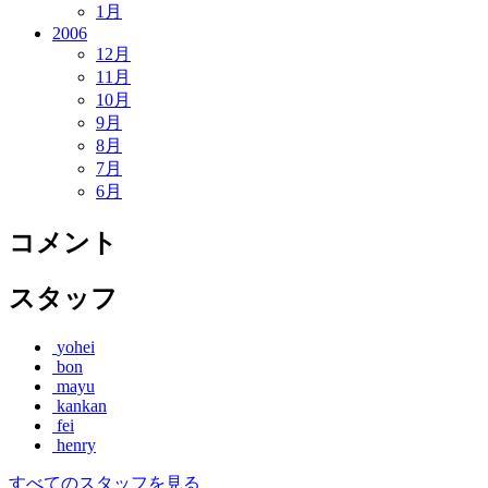
1月
2006
12月
11月
10月
9月
8月
7月
6月
コメント
スタッフ
yohei
bon
mayu
kankan
fei
henry
すべてのスタッフを見る