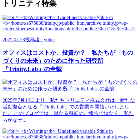
トリニティ特集
2025.07.23
投稿者 : yohei
オフィスはコストか、投資か？ 私たちが「もの
づくりの未来」のために作った研究所
『Trinity.Lab』の全貌
2025年7月14日より、私たちトリニティ株式会社は、新たな
活動拠点となる『Trinity.Lab』での営業を開始いたしまし
た。 このブログでは、単なる移転のご報告ではなく、私た
ちがなぜ...