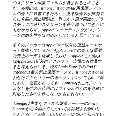
のスクリーン保護フィルムが含まれるとのこと
だ。各種iPod、iPhone、iPadやMac用保護フィル
ムの売上に影響するだろう。ある販売店が推測す
るに今回の禁止騒動は、引っかき傷が商品のプラ
スチック部分やスクリーンを長年傷つけてきたに
もかかわらず、Appleのマーケティングがスクリ
ーンの耐久性をほのめかしていると見ていてる。
多くのメーカーはApple Store以外の流通ルートか
らも販売しているが、Apple Storeでの売上は重要
な売上の一部を構成しており、Appleのこの動き
はApple Store以外のアクセサリー市場にも波及す
ると考えられいる。現在Apple StoreでのiPodや
iPhoneの1番人気は保護ケースで、iPhoneとiPod合
わせたアクセサリーの総合ランキングでも6、7番
にあり、需要があっても、Apple向けにはフィル
ムなしを他のお店用にはフィルムのものを各種に
対応したものを作らないかもしれない。
iLoungeは主要なフィルム製造メーカーのPower
Supportから今回の件についての詳細をお願いし
たところ、この新しいポリシーについて知ってい