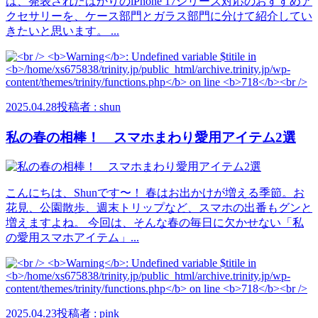
は、発表されたばかりのiPhone 17シリーズ対応のおすすめア
クセサリーを、ケース部門とガラス部門に分けて紹介してい
きたいと思います。 ...
2025.04.28
投稿者 : shun
私の春の相棒！ スマホまわり愛用アイテム2選
こんにちは、Shunです〜！ 春はお出かけが増える季節。お
花見、公園散歩、週末トリップなど、スマホの出番もグンと
増えますよね。 今回は、そんな春の毎日に欠かせない「私
の愛用スマホアイテム」...
2025.04.23
投稿者 : pink