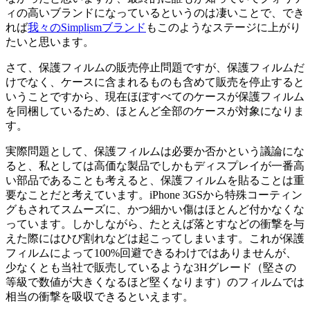
ィの高いブランドになっているというのは凄いことで、でき
れば
我々のSimplismブランド
もこのようなステージに上がり
たいと思います。
さて、保護フィルムの販売停止問題ですが、保護フィルムだ
けでなく、ケースに含まれるものも含めて販売を停止すると
いうことですから、現在ほぼすべてのケースが保護フィルム
を同梱しているため、ほとんど全部のケースが対象になりま
す。
実際問題として、保護フィルムは必要か否かという議論にな
ると、私としては高価な製品でしかもディスプレイが一番高
い部品であることも考えると、保護フィルムを貼ることは重
要なことだと考えています。iPhone 3GSから特殊コーティン
グもされてスムーズに、かつ細かい傷はほとんど付かなくな
っています。しかしながら、たとえば落とすなどの衝撃を与
えた際にはひび割れなどは起こってしまいます。これが保護
フィルムによって100%回避できるわけではありませんが、
少なくとも当社で販売しているような3Hグレード（堅さの
等級で数値が大きくなるほど堅くなります）のフィルムでは
相当の衝撃を吸収できるといえます。