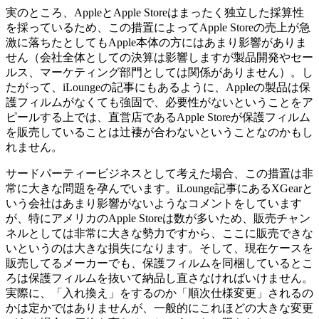
実のところ、AppleとApple Storeはまったく独立した採算性
を採っているため、この措置によってApple Storeの売上が急
激に落ちたとしてもApple本体の方にはあまり影響がありま
せん（会社全体としての決算は影響しますが製品開発やセー
ルス、マーケティング部門としては関係がありません）。し
たがって、iLoungeの記事にもあるように、Appleの製品は保
護フィルムがなくても強固で、必要性がないということをア
ピールする上では、直営店であるApple Storeが保護フィルム
を販売していることは辻褄が合わないということなのかもし
れません。
サードパーティービジネスとして考えた場合、この措置は非
常に大きな問題を孕んでいます。iLounge記事にあるXGearと
いう会社はあまり影響がないようなコメントをしています
が、特にアメリカのApple Storeは数が多いため、販売チャン
ネルとしては非常に大きな勢力ですから、ここに販売できな
いというのは大きな損失になります。そして、現在ケースを
販売してるメーカーでも、保護フィルムを同梱しているとこ
ろは保護フィルムを抜いて納品し直さなければいけません。
実際に、「入れ換え」をするのか「順次仕様変更」されるの
かは定かではありませんが、一般的にこれほどの大きな変更