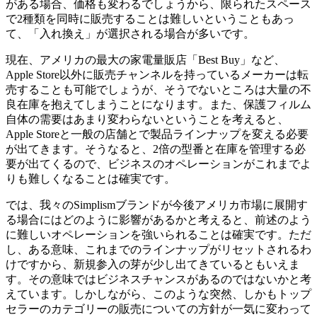
がある場合、価格も変わるでしょうから、限られたスペース
で2種類を同時に販売することは難しいということもあっ
て、「入れ換え」が選択される場合が多いです。
現在、アメリカの最大の家電量販店「Best Buy」など、
Apple Store以外に販売チャンネルを持っているメーカーは転
売することも可能でしょうが、そうでないところは大量の不
良在庫を抱えてしまうことになります。また、保護フィルム
自体の需要はあまり変わらないということを考えると、
Apple Storeと一般の店舗とで製品ラインナップを変える必要
が出てきます。そうなると、2倍の型番と在庫を管理する必
要が出てくるので、ビジネスのオペレーションがこれまでよ
りも難しくなることは確実です。
では、我々のSimplismブランドが今後アメリカ市場に展開す
る場合にはどのように影響があるかと考えると、前述のよう
に難しいオペレーションを強いられることは確実です。ただ
し、ある意味、これまでのラインナップがリセットされるわ
けですから、新規参入の芽が少し出てきているともいえま
す。その意味ではビジネスチャンスがあるのではないかと考
えています。しかしながら、このような突然、しかもトップ
セラーのカテゴリーの販売についての方針が一気に変わって