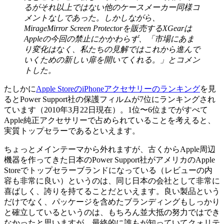
るがそれ以上ではない他のケースメーカー同様コ
メントなしであった。しかしながら、
MirageMirror Screen Protectorを販売するXGearは
Appleの今回の禁止にかかわらず、「市場にあま
り変化はなく、私たちの見解ではこれから進んで
いくための新しい扉を開いてくれる。」とコメン
トした。
たしかに
Apple StoreのiPhoneアクセサリーのランキング
を見
るとPower Support社の保護フィルムが7位にランキングされ
ています（2010年3月22日現在）。1位〜6位までがすべて
Apple純正アクセサリーで占められていることを考えると、
実質トップセラーであるといえます。
ちょっとメインテーマから外れますが、古くからApple周辺
機器を作ってきた日本のPower Support社がアメリカのApple
Storeでトップセラーブランドになっている（レビューの内
容も非常に良い）というのは、同じ日本の会社として非常に
喜ばしく、誇りを持てることだといえます。良い製品という
だけでなく、パッケージを含めたブランディングもしっかり
と確立しているというのは、もちろん並大抵の努力ではでき
なかったと思いますが、最終的に誰もが知っていてクォリテ