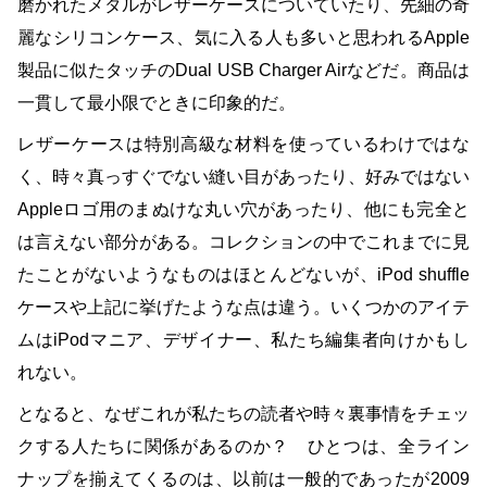
磨かれたメタルがレザーケースについていたり、先細の奇
麗なシリコンケース、気に入る人も多いと思われるApple
製品に似たタッチのDual USB Charger Airなどだ。商品は
一貫して最小限でときに印象的だ。
レザーケースは特別高級な材料を使っているわけではな
く、時々真っすぐでない縫い目があったり、好みではない
Appleロゴ用のまぬけな丸い穴があったり、他にも完全と
は言えない部分がある。コレクションの中でこれまでに見
たことがないようなものはほとんどないが、iPod shuffle
ケースや上記に挙げたような点は違う。いくつかのアイテ
ムはiPodマニア、デザイナー、私たち編集者向けかもし
れない。
となると、なぜこれが私たちの読者や時々裏事情をチェッ
クする人たちに関係があるのか？ ひとつは、全ライン
ナップを揃えてくるのは、以前は一般的であったが2009