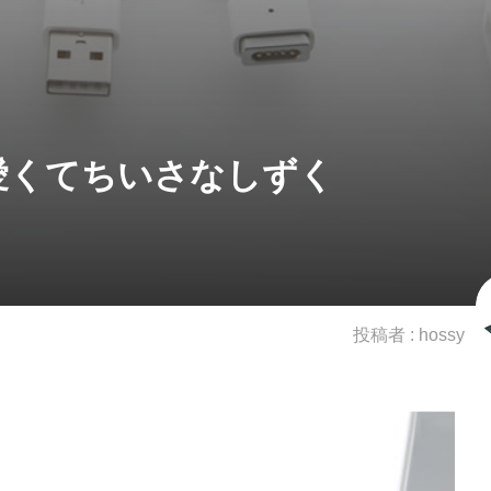
愛くてちいさなしずく
投稿者 :
hossy