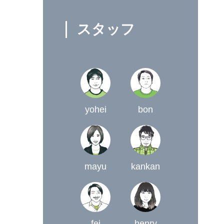
スタッフ
yohei
bon
mayu
kankan
fei
henry