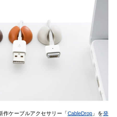
新作ケーブルアクセサリー「
CableDrop
」を
発