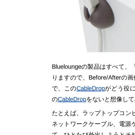
Blueloungeの製品はす
りますので、Before/Aft
で、この
CableDrop
がどう役
の
CableDrop
をないと想像して
たとえば、ラップトップコンピ
ネットワークケーブル、電源
て、ひとたび外出しようとそ