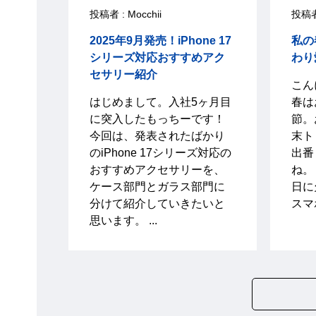
投稿者 : Mocchii
投稿者 
2025年9月発売！iPhone 17
私の
シリーズ対応おすすめアク
わり
セサリー紹介
こん
はじめまして。入社5ヶ月目
春は
に突入したもっちーです！
節。
今回は、発表されたばかり
末ト
のiPhone 17シリーズ対応の
出番
おすすめアクセサリーを、
ね。
ケース部門とガラス部門に
日に
分けて紹介していきたいと
スマ
思います。 ...