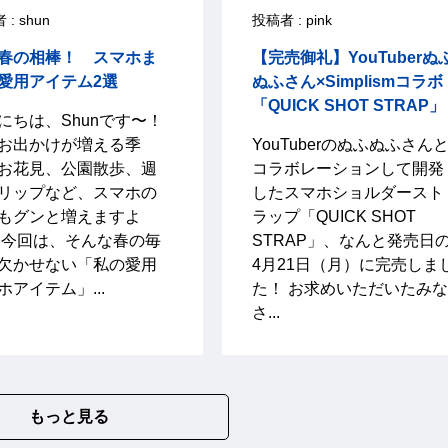
: shun
投稿者 : pink
春の相棒！ スマホま
【完売御礼】YouTuberぬ
愛用アイテム2選
ぬふさん×Simplismコラボ
「QUICK SHOT STRAP」
にちは、Shunです〜！
お出かけが増える季
YouTuberのぬふぬふさん
お花見、公園散歩、週
コラボレーションして開発
リップなど、スマホの
したスマホショルダースト
もグンと増えますよ
ラップ「QUICK SHOT
 今回は、そんな春の毎
STRAP」、なんと発売日
欠かせない「私の愛用
4月21日（月）に完売しま
ホアイテム」...
た！ お求めいただいたみな
さ...
もっと見る