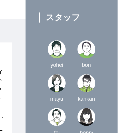
スタッフ
yohei
bon
イ
い
の
注
mayu
kankan
fei
henry