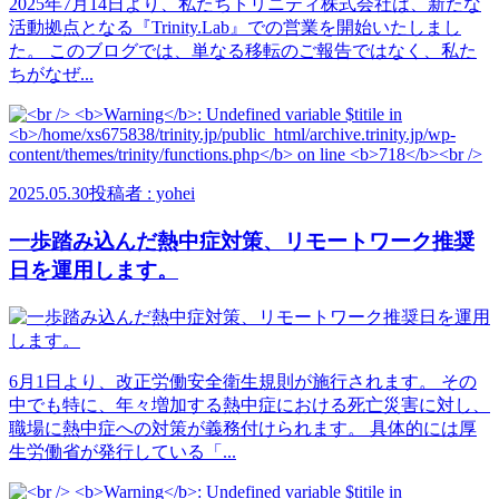
2025年7月14日より、私たちトリニティ株式会社は、新たな
活動拠点となる『Trinity.Lab』での営業を開始いたしまし
た。 このブログでは、単なる移転のご報告ではなく、私た
ちがなぜ...
2025.05.30
投稿者 : yohei
一歩踏み込んだ熱中症対策、リモートワーク推奨
日を運用します。
6月1日より、改正労働安全衛生規則が施行されます。 その
中でも特に、年々増加する熱中症における死亡災害に対し、
職場に熱中症への対策が義務付けられます。 具体的には厚
生労働省が発行している「...