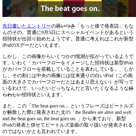
先日書いたエントリー
の
思いつき
「もっと後で発表説」もな
んのその。普通に9月5日にスペシャルイベントがあるという
招待状が出回り始めたようです。普通に考えればこれが新型
iPodのXデーだといえます。
しかし、この画像からいくつかの憶測が拡がっているようで
す。いわく「カバーフローをイメージした招待状は新型iPod
がカバーフローを搭載していることを表わしている」、しか
し、その割には中央の画像には従来通りの白いiPod（この画
面の大きさでカバーフローだとはあまり思えない）が写って
いるわけで、いったいどっちなんだと言いたくなるような
紛
らわしい
招待状といえます。
また、この「The beat goes on.」というフレーズはビートルズ
が解散した際に発表された文の「the Beatles are alive and well
and the beat goes on, the beat goes on. 」から来ており、新型
iPodの発表と併せてビートルズ楽曲の取り扱いが発表される
のではないかとも言われています。