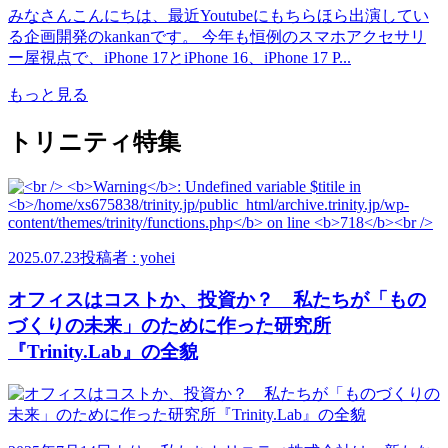
みなさんこんにちは、最近Youtubeにもちらほら出演してい
る企画開発のkankanです。 今年も恒例のスマホアクセサリ
ー屋視点で、iPhone 17とiPhone 16、iPhone 17 P...
もっと見る
トリニティ特集
2025.07.23
投稿者 : yohei
オフィスはコストか、投資か？ 私たちが「もの
づくりの未来」のために作った研究所
『Trinity.Lab』の全貌