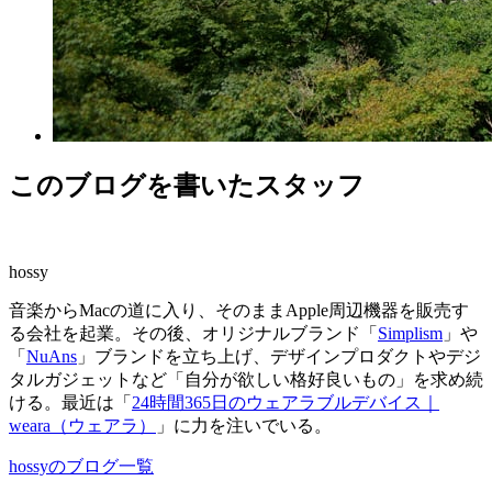
このブログを書いたスタッフ
hossy
音楽からMacの道に入り、そのままApple周辺機器を販売す
る会社を起業。その後、オリジナルブランド「
Simplism
」や
「
NuAns
」ブランドを立ち上げ、デザインプロダクトやデジ
タルガジェットなど「自分が欲しい格好良いもの」を求め続
ける。最近は「
24時間365日のウェアラブルデバイス｜
weara（ウェアラ）
」に力を注いでいる。
hossyのブログ一覧