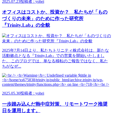
2025.07.23
投稿者 : yohei
オフィスはコストか、投資か？ 私たちが「もの
づくりの未来」のために作った研究所
『Trinity.Lab』の全貌
2025年7月14日より、私たちトリニティ株式会社は、新たな
活動拠点となる『Trinity.Lab』での営業を開始いたしまし
た。 このブログでは、単なる移転のご報告ではなく、私た
ちがなぜ...
2025.05.30
投稿者 : yohei
一歩踏み込んだ熱中症対策、リモートワーク推奨
日を運用します。