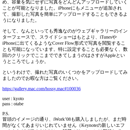
め、容量を気にせずに写真をどんどんアップロードしていく
ことが可能となりました。iPhoneにもメニューが追加され
て、撮影した写真を簡単にアップロードすることもできるよ
うになりました。
そして、なんといっても秀逸なのがウェブギャラリーのイン
ターフェースで、スライドショーはもとより、iTunesや
iPhoneに出てくるようなCover Flow形式で写真を閲覧するこ
とも可能になっています。特に設定することも必要なく、数
回のクリックでここまでできてしまうのはさすがAppleとい
うところでしょうか。
というわけで、撮れた写真のいくつかをアップロードしてみ
ましたのでお暇な方はご覧ください。
https://gallery.mac.com/hossy.mac#100036
user : kyoto
pass : otabe
P.S.
冒頭のイメージの通り、iWork’08も購入しましたが、まだ時
間がなくてあまりいじれていません（Keynoteの新しいエフ