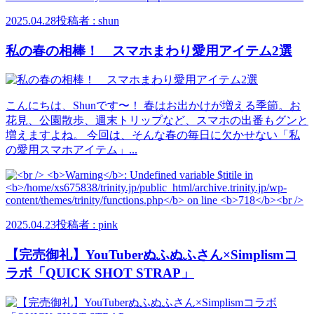
2025.04.28
投稿者 : shun
私の春の相棒！ スマホまわり愛用アイテム2選
こんにちは、Shunです〜！ 春はお出かけが増える季節。お
花見、公園散歩、週末トリップなど、スマホの出番もグンと
増えますよね。 今回は、そんな春の毎日に欠かせない「私
の愛用スマホアイテム」...
2025.04.23
投稿者 : pink
【完売御礼】YouTuberぬふぬふさん×Simplismコ
ラボ「QUICK SHOT STRAP」