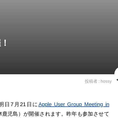
催！
投稿者 :
hossy
明日7月21日に
Apple User Group Meeting in
GM鹿児島）が開催されます。昨年も参加させて