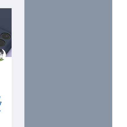
e
7
い