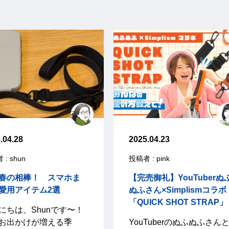
.04.28
2025.04.23
: shun
投稿者 : pink
春の相棒！ スマホま
【完売御礼】YouTuberぬ
愛用アイテム2選
ぬふさん×Simplismコラボ
「QUICK SHOT STRAP」
にちは、Shunです〜！
お出かけが増える季
YouTuberのぬふぬふさん