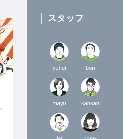
スタッフ
yohei
bon
mayu
kankan
ふ
と
fei
henry