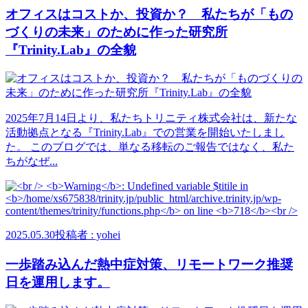
オフィスはコストか、投資か？ 私たちが「もの
づくりの未来」のために作った研究所
『Trinity.Lab』の全貌
2025年7月14日より、私たちトリニティ株式会社は、新たな
活動拠点となる『Trinity.Lab』での営業を開始いたしまし
た。 このブログでは、単なる移転のご報告ではなく、私た
ちがなぜ...
2025.05.30
投稿者 : yohei
一歩踏み込んだ熱中症対策、リモートワーク推奨
日を運用します。