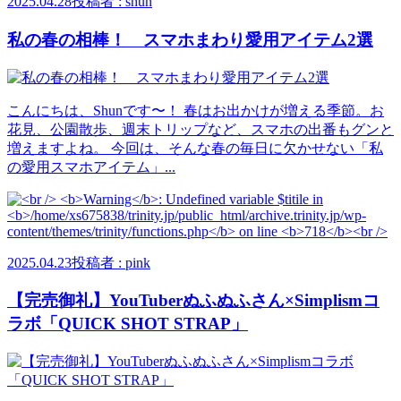
2025.04.28
投稿者 : shun
私の春の相棒！ スマホまわり愛用アイテム2選
こんにちは、Shunです〜！ 春はお出かけが増える季節。お
花見、公園散歩、週末トリップなど、スマホの出番もグンと
増えますよね。 今回は、そんな春の毎日に欠かせない「私
の愛用スマホアイテム」...
2025.04.23
投稿者 : pink
【完売御礼】YouTuberぬふぬふさん×Simplismコ
ラボ「QUICK SHOT STRAP」