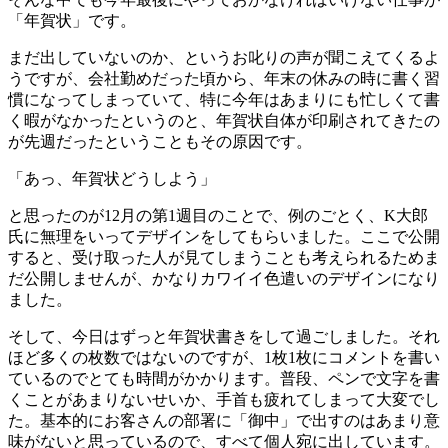
「年賀状」です。
まだ出していないのか、というお叱りの声が聞こえてくるよ
うですが、会社勤めだった頃から、年末の休みの時に書く習
慣になってしまっていて、特に今年はあまりにも忙しくて書
く暇がなかったというのと、年賀状自体が印刷されてきたの
が先週だったということもその原因です。
「あっ、年賀状どうしよう」
と思ったのが12月の第1週目のことで、例のごとく、K大郎
氏に無理をいってデザインをしてもらいました。ここで公開
すると、受け取った人が見てしまうことも考えられるためま
だ公開しませんが、かなりカワイイ色遣いのデザインになり
ました。
そして、今日はずっと年賀状書きをして過ごしました。それ
ほど多くの枚数ではないのですが、1枚1枚にコメントを書い
ているのでとても時間がかかります。普段、ペンで文字を書
くことがあまりないせいか、手首も疲れてしまって大変でし
た。基本的にお客さんの部署に「御中」で出すのはあまり意
味がないと思っているので、すべて個人宛に出しています。