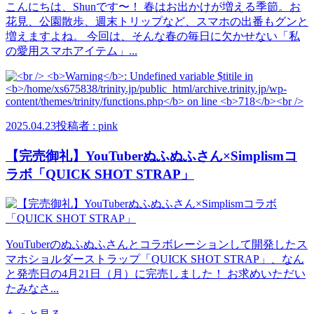
こんにちは、Shunです〜！ 春はお出かけが増える季節。お
花見、公園散歩、週末トリップなど、スマホの出番もグンと
増えますよね。 今回は、そんな春の毎日に欠かせない「私
の愛用スマホアイテム」...
2025.04.23
投稿者 : pink
【完売御礼】YouTuberぬふぬふさん×Simplismコ
ラボ「QUICK SHOT STRAP」
YouTuberのぬふぬふさんとコラボレーションして開発したス
マホショルダーストラップ「QUICK SHOT STRAP」、なん
と発売日の4月21日（月）に完売しました！ お求めいただい
たみなさ...