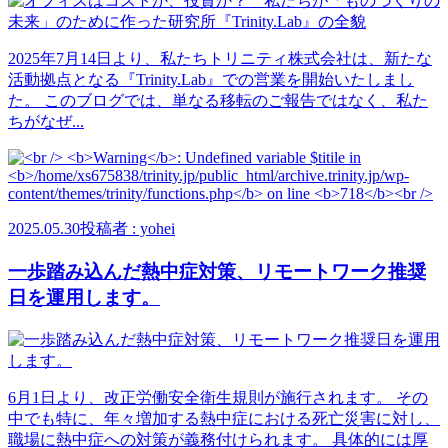
2025年7月14日より、私たちトリニティ株式会社は、新たな
活動拠点となる『Trinity.Lab』での営業を開始いたしまし
た。 このブログでは、単なる移転のご報告ではなく、私た
ちがなぜ...
2025.05.30
投稿者 : yohei
一歩踏み込んだ熱中症対策、リモートワーク推奨
日を運用します。
6月1日より、改正労働安全衛生規則が施行されます。 その
中でも特に、年々増加する熱中症における死亡災害に対し、
職場に熱中症への対策が義務付けられます。 具体的には厚