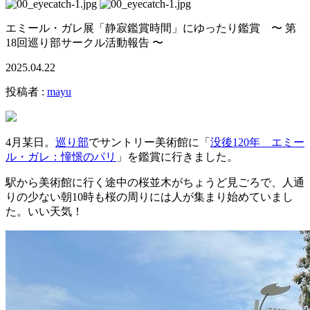
エミール・ガレ展「静寂鑑賞時間」にゆったり鑑賞 〜 第
18回巡り部サークル活動報告 〜
2025.04.22
投稿者 :
mayu
4月某日。
巡り部
でサントリー美術館に「
没後120年 エミー
ル・ガレ：憧憬のパリ
」を鑑賞に行きました。
駅から美術館に行く途中の桜並木がちょうど見ごろで、人通
りの少ない朝10時も桜の周りには人が集まり始めていまし
た。いい天気！