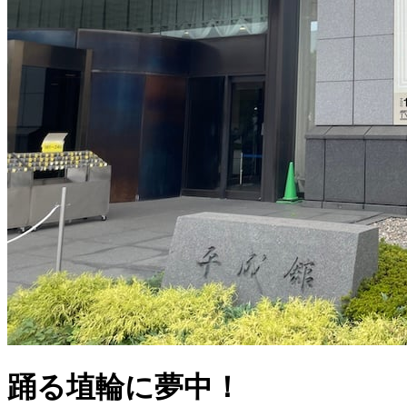
踊る埴輪に夢中！