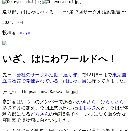
巡り部、はにわにハマる！ 〜 第12回サークル活動報告 〜
2024.11.03
投稿者 :
mayu
いざ、はにわワールドへ！
先日、
会社のサークル活動「巡り部」
で12月8日まで
東京国
立博物館で開催されている「はにわ」展に
行ってきました。
[wp_visual https://haniwa820.exhibit.jp/]
参加者はいつものメンバーである
おかきさん
、
ひらりさん
、
あさすけに加え、今回正式入部した
はまちさん
と、今回が体
験入部になる
どらさん
の合計5名です。いつになく賑やかな
雰囲気で博物館に向かいました。
いつもは絵画や彫刻、国宝など、イメージ通りの美術品を見