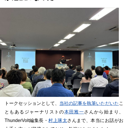
トークセッションとして、
当社の記事を執筆いただいた
こ
ともあるジャーナリストの
本田雅一
さんから始まり、
ThunderVolt編集長・
村上琢太
さんまで、本当にお話がお