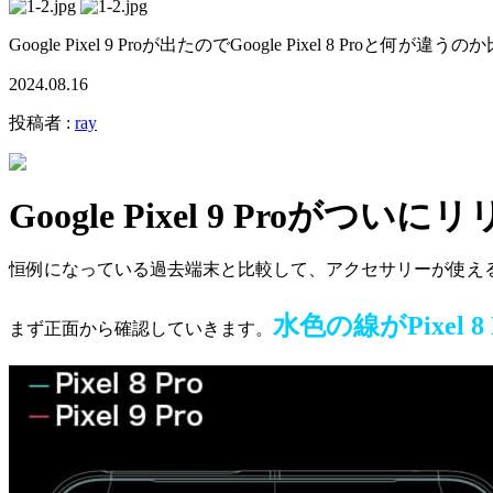
Google Pixel 9 Proが出たのでGoogle Pixel 8 Proと何
2024.08.16
投稿者 :
ray
Google Pixel 9 Proが
恒例になっている過去端末と比較して、アクセサリーが使え
水色の線がPixel 8 
まず正面から確認していきます。