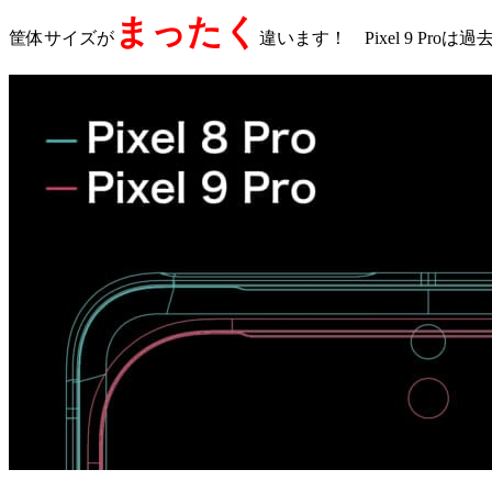
まったく
筐体サイズが
違います！ Pixel 9 Pro