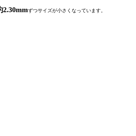
2.30mm
ずつサイズが小さくなっています。