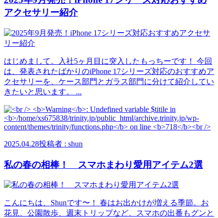
アクセサリー紹介
はじめまして。入社5ヶ月目に突入したもっちーです！ 今回
は、発表されたばかりのiPhone 17シリーズ対応のおすすめア
クセサリーを、ケース部門とガラス部門に分けて紹介してい
きたいと思います。 ...
2025.04.28
投稿者 : shun
私の春の相棒！ スマホまわり愛用アイテム2選
こんにちは、Shunです〜！ 春はお出かけが増える季節。お
花見、公園散歩、週末トリップなど、スマホの出番もグンと