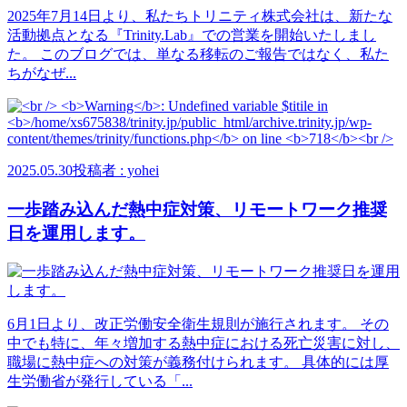
2025年7月14日より、私たちトリニティ株式会社は、新たな
活動拠点となる『Trinity.Lab』での営業を開始いたしまし
た。 このブログでは、単なる移転のご報告ではなく、私た
ちがなぜ...
2025.05.30
投稿者 : yohei
一歩踏み込んだ熱中症対策、リモートワーク推奨
日を運用します。
6月1日より、改正労働安全衛生規則が施行されます。 その
中でも特に、年々増加する熱中症における死亡災害に対し、
職場に熱中症への対策が義務付けられます。 具体的には厚
生労働省が発行している「...