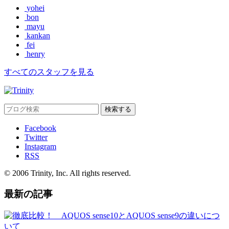
yohei
bon
mayu
kankan
fei
henry
すべてのスタッフを見る
Facebook
Twitter
Instagram
RSS
© 2006 Trinity, Inc. All rights reserved.
最新の記事