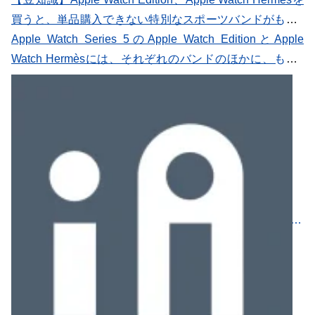
買うと、単品購入できない特別なスポーツバンドがもう1
本ついてくる – iをありがとう
Apple Watch Series 5のApple Watch EditionとApple
Watch Hermèsには、それぞれのバンドのほかに、もう1
本スポーツバンドが付属しています。 Series 4で廃止され
た「Apple Watch Edition」が、Series 5で復活しました。
セラミックのほかに、今回はチタニウムとスペースブラッ
クチタニウムが「Edition」に仲間入りしています。 セラ
ミックは、Series 3にラインナップされていたグレイセラ
ミックケースは今回はなく、ホワイトのみです。 今回の
Apple Watch Editionを買うと、それぞれのバンドのほかに
もう1本、スポーバンドが付いてきます。 ケースの色によ
https://arigato-ipod.com/2019/09/knowledge-apple-watch-edition-hermes-series-5-limited-edition-sport-band.html
り、バンドの色が異なります。 ホワイトセラミックケー
ス：ソフトホワイトスポーツバンドが付属 チタニウム
ケース：ライトグレイスポーツバンドが付属 スペースブ
ラックチタニウムケース：ダークグレイスポーツバンドが
付属 ソフトホワイトスポーツバンドは、2017年9月に秋