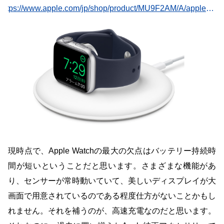
Apple Watchを目覚まし時計代わりに使えます。送料無
https://www.apple.com/jp/shop/product/MU9F2AM/A/apple-watch%E7%A3%81%E6%B0%97%E5%85%85%E9%9B%BB%E3%83%89%E3%83%83%E3%82%AF?fnode=ec953be7a4334cee16cee264d2f94fb3087427d0cc478309c0869b6f876b5f85eec95b8a3727f0a99888061ddd4383f3fdcefacd7733732d1e9dd03fed84f3e31d757dd12ff4d4a5977449e116d3a824dc8fc85334a4c2cff4a7b4fc3ddf0275b1eeeead1a7defb0719f49f7d8c8955b&fs=f%3Dseries6%26fh%3D47a7%252B4d1c
料。
現時点で、Apple Watchの最大の欠点はバッテリー持続時
間が短いということだと思います。さまざまな機能があ
り、センサーが常時動いていて、美しいディスプレイが大
画面で用意されているのである程度仕方がないことかもし
れません。それを補うのが、高速充電なのだと思います。