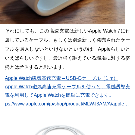
それにしても、この高速充電は新しいApple Watch 7に付
属しているケーブル、もしくは別途新しく発売されたケー
ブルを購入しないといけないというのは、Appleらしいと
いえばらしいですし、最近強く訴えている環境に対する姿
勢とは矛盾すると思います。
Apple Watch磁気高速充電 – USB-Cケーブル（1 m）
Apple Watch磁気高速充電ケーブルを使うと、電磁誘導充
電を利用してApple Watchを簡単に充電できます。
https://www.apple.com/jp/shop/product/MLWJ3AM/A/apple-watch%E7%A3%81%E6%B0%97%E9%AB%98%E9%80%9F%E5%85%85%E9%9B%BB-usb-c%E3%82%B1%E3%83%BC%E3%83%96%E3%83%AB1-m