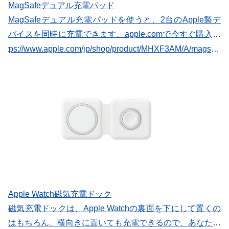
MagSafeデュアル充電パッド
MagSafeデュアル充電パッドを使うと、2台のApple製デ
バイスを同時に充電できます。apple.comで今すぐ購入で
きます。
https://www.apple.com/jp/shop/product/MHXF3AM/A/magsafe%E3%83%87%E3%83%A5%E3%82%A2%E3%83%AB%E5%85%85%E9%9B%BB%E3%83%91%E3%83%83%E3%83%89?fnode=73f99bb06181f5cf35e5c897af91655b29855cf780f7c14b36008ba69e15caa5212f7ed2272af8e99afe25b6add136a834c59c587dd3af8b2ffc00aca56b9d7e555ea4b92cb541013ec211f3b958c54636575f541ceee16d1c3f9fd043b9ee18d967ffa2c3184dc6612511a8b17c3019&fs=f%3Dseries6%26fh%3D47a7%252B4d1c
Apple Watch磁気充電ドック
磁気充電ドックは、Apple Watchの裏面を下にして置くの
はもちろん、横向きに置いても充電できるので、あなたの