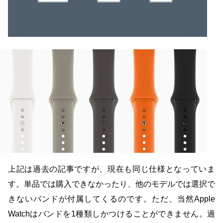
の新色として一度登場した色です。 その後販売終了に
なっています。 Editionに同梱されるのは、名前は同じで
も、単品販売された当時と同じ色かは不明です。 ライト
グレイ、ダークグレイは、これが初登場の色です。 いず
れのスポーツバンドも、単品購入はできません。 好きな
バンドと組み合わせて買える「Apple Watch Studio」で
も、この色は登場しません。 「Apple Watch Studio」でス
ポーツバンドを選んだとしても、やはりこのスポーツバン
ドが付いてきます。 Apple Watch Editionを購入する：
Apple公式サイト Apple Watch Hermèsには、防水性が強
化されたSeries 3から、革製バンドのほかにもう1本、
Hermèsオレンジのスポーツバンドが同梱されるようにな
上記は過去の記事ですが、現在も同じ仕様となっていま
りました。 今回のSeries 5にも「Hermèsオレンジスポー
す。単品では購入できなかったり、他のモデルでは選択で
ツバンド」が付属しています。 ピンの内側に「Apple
きないバンドが付属してくるのです。ただ、当然Apple
Watch Hermès」の文字が刻印された特別仕様です。
Watchはバンドを1種類しかつけることができません。過
Series 5のApple Watch Hermèsには、新たに「オールブ