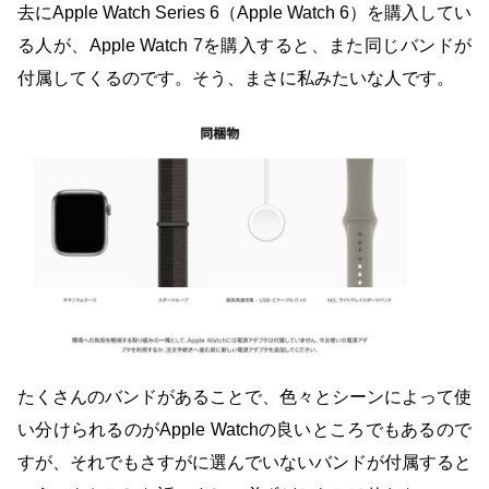
去にApple Watch Series 6（Apple Watch 6）を購入してい
ラックバージョン」が仲間入りしています。 スペースブ
る人が、Apple Watch 7を購入すると、また同じバンドが
ラックステンレススチールケースを採用したオールブラッ
付属してくるのです。そう、まさに私みたいな人です。
クバージョンには、オレンジスポーツバンドではなく、
「Hermès ブラックスポーツバンド」が付属しています。
付属のスポーツバンドも含めて、オールブラックに統一さ
れています。 通常の「 ブラックスポーツバンド 」との、
色の違いは不明です。 「Hermèsオレンジスポーツバン
ド」「Hermès ブラックスポーツバンド」も、単品販売は
されていません。 Apple Watch Hermès本体を買わない
と、手に入らないバンドです。 Apple Watch Hermèsを購
入する： Apple公式サイト Apple Watchのアクティビティ
共有で、友達と競争して特別なバッジをもらう Apple
たくさんのバンドがあることで、色々とシーンによって使
Watchをフラッシュライト・懐中電灯として使う Apple
Watchのミッキーマウスとミニーマウスに、声で現在時刻
い分けられるのがApple Watchの良いところでもあるので
を読み上げてもらう
すが、それでもさすがに選んでいないバンドが付属すると