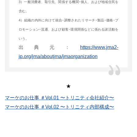
3）一般消費者、取引先、関係する機関･個人、および地域住民を
含む。
4）組織の内外に向けて統合･調整されたリサーチ･製品･価格･プ
ロモーション･流通、および顧客･環境関係などに係わる諸活動を
いう。
出典元：
https://www.jma2-
jp.org/jma/aboutjma/jmaorganization
★
マーケのお仕事 ＃Vol.01 〜トリニティ会社紹介〜
マーケのお仕事 ＃Vol.02 〜トリニティ内部構成〜