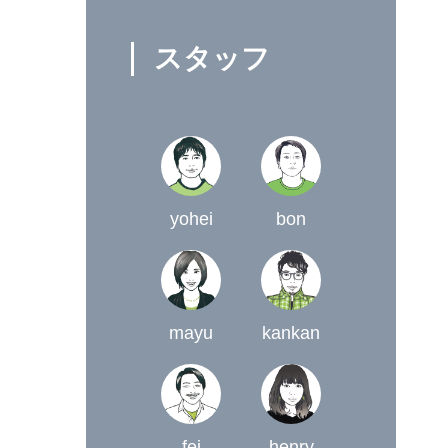
スタッフ
yohei
bon
mayu
kankan
fei
henry