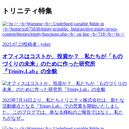
トリニティ特集
2025.07.23
投稿者 : yohei
オフィスはコストか、投資か？ 私たちが「もの
づくりの未来」のために作った研究所
『Trinity.Lab』の全貌
2025年7月14日より、私たちトリニティ株式会社は、新たな
活動拠点となる『Trinity.Lab』での営業を開始いたしまし
た。 このブログでは、単なる移転のご報告ではなく、私た
ちがなぜ...