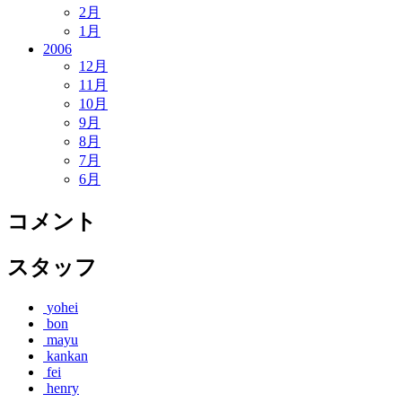
2月
1月
2006
12月
11月
10月
9月
8月
7月
6月
コメント
スタッフ
yohei
bon
mayu
kankan
fei
henry