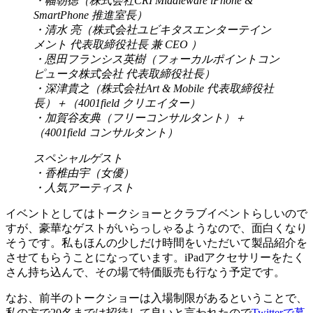
・幅朝徳（株式会社CRI Middleware iPhone &
SmartPhone 推進室長）
・清水 亮（株式会社ユビキタスエンターテイン
メント 代表取締役社長 兼 CEO ）
・恩田フランシス英樹（フォーカルポイントコン
ピュータ株式会社 代表取締役社長）
・深津貴之（株式会社Art & Mobile 代表取締役社
長）＋（4001field クリエイター）
・加賀谷友典（フリーコンサルタント）＋
（4001field コンサルタント）
スペシャルゲスト
・香椎由宇（女優）
・人気アーティスト
イベントとしてはトークショーとクラブイベントらしいので
すが、豪華なゲストがいらっしゃるようなので、面白くなり
そうです。私もほんの少しだけ時間をいただいて製品紹介を
させてもらうことになっています。iPadアクセサリーをたく
さん持ち込んで、その場で特価販売も行なう予定です。
なお、前半のトークショーは入場制限があるということで、
私の方で20名までは招待して良いと言われたので
Twitterで募