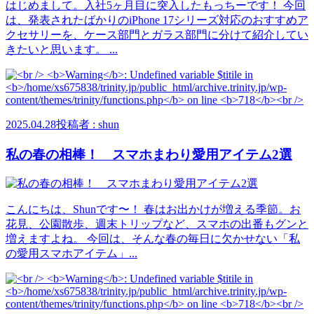
はじめまして。入社5ヶ月目に突入したもっちーです！ 今回
は、発表されたばかりのiPhone 17シリーズ対応のおすすめア
クセサリーを、ケース部門とガラス部門に分けて紹介してい
きたいと思います。 ...
2025.04.28
投稿者 : shun
私の春の相棒！ スマホまわり愛用アイテム2選
こんにちは、Shunです〜！ 春はお出かけが増える季節。お
花見、公園散歩、週末トリップなど、スマホの出番もグンと
増えますよね。 今回は、そんな春の毎日に欠かせない「私
の愛用スマホアイテム」...