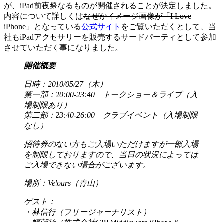
が、iPad前夜祭なるものが開催されることが決定しました。
内容について詳しくは
なぜかイメージ画像が「I Love
iPhone」となっている
公式サイト
をご覧いただくとして、当
社もiPadアクセサリーを販売するサードパーティとして参加
させていただく事になりました。
開催概要
日時：2010/05/27（木）
第一部：20:00-23:40 トークショー＆ライブ（入
場制限あり）
第二部：23:40-26:00 クラブイベント（入場制限
なし）
招待券のない方もご入場いただけますが一部入場
を制限しておりますので、当日の状況によっては
ご入場できない場合がございます。
場所：Velours（青山）
ゲスト：
・林信行（フリージャーナリスト）