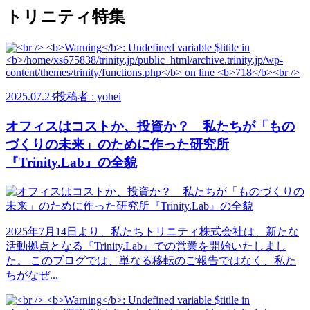
トリニティ特集
2025.07.23
投稿者 : yohei
オフィスはコストか、投資か？ 私たちが「もの
づくりの未来」のために作った研究所
『Trinity.Lab』の全貌
2025年7月14日より、私たちトリニティ株式会社は、新たな
活動拠点となる『Trinity.Lab』での営業を開始いたしまし
た。 このブログでは、単なる移転のご報告ではなく、私た
ちがなぜ...