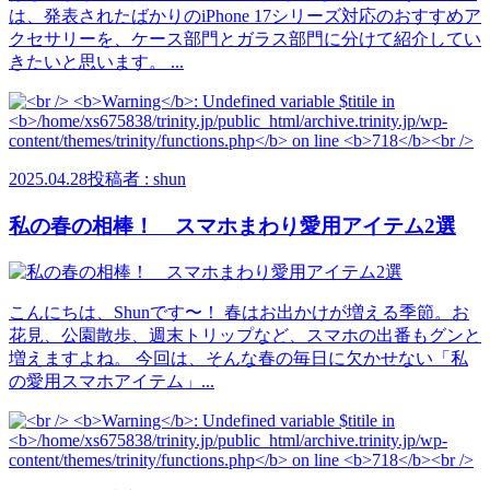
は、発表されたばかりのiPhone 17シリーズ対応のおすすめア
クセサリーを、ケース部門とガラス部門に分けて紹介してい
きたいと思います。 ...
2025.04.28
投稿者 : shun
私の春の相棒！ スマホまわり愛用アイテム2選
こんにちは、Shunです〜！ 春はお出かけが増える季節。お
花見、公園散歩、週末トリップなど、スマホの出番もグンと
増えますよね。 今回は、そんな春の毎日に欠かせない「私
の愛用スマホアイテム」...