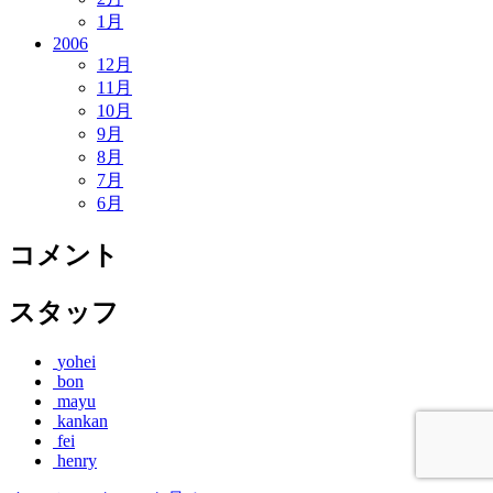
1月
2006
12月
11月
10月
9月
8月
7月
6月
コメント
スタッフ
yohei
bon
mayu
kankan
fei
henry