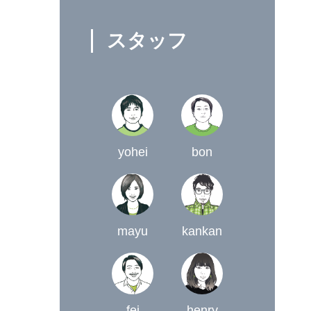
スタッフ
yohei
bon
mayu
kankan
fei
henry