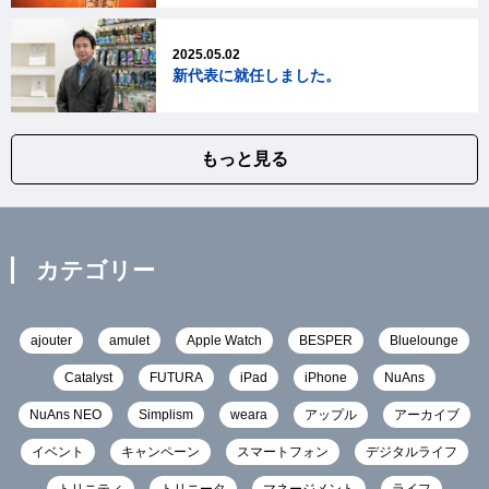
2025.05.02
新代表に就任しました。
もっと見る
カテゴリー
ajouter
amulet
Apple Watch
BESPER
Bluelounge
Catalyst
FUTURA
iPad
iPhone
NuAns
NuAns NEO
Simplism
weara
アップル
アーカイブ
イベント
キャンペーン
スマートフォン
デジタルライフ