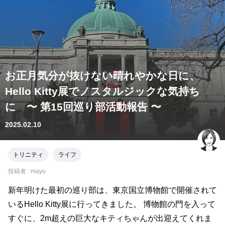
お正月気分が抜けない晴れやかな日に、
Hello Kitty展でノスタルジックな気持ち
に 〜 第15回巡り部活動報告 〜
2025.02.10
トリニティ
ライフ
投稿者 :
mayu
新年明けた最初の巡り部は、東京国立博物館で開催されて
いるHello Kitty展に行ってきました。 博物館の門を入って
すぐに、2m超えの巨大なキティちゃんが出迎えてくれま