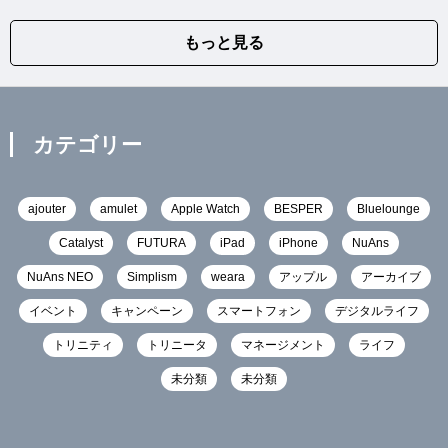
もっと見る
カテゴリー
ajouter
amulet
Apple Watch
BESPER
Bluelounge
Catalyst
FUTURA
iPad
iPhone
NuAns
NuAns NEO
Simplism
weara
アップル
アーカイブ
イベント
キャンペーン
スマートフォン
デジタルライフ
トリニティ
トリニータ
マネージメント
ライフ
未分類
未分類