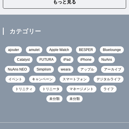
もっと見る
カテゴリー
ajouter
amulet
Apple Watch
BESPER
Bluelounge
Catalyst
FUTURA
iPad
iPhone
NuAns
NuAns NEO
Simplism
weara
アップル
アーカイブ
イベント
キャンペーン
スマートフォン
デジタルライフ
トリニティ
トリニータ
マネージメント
ライフ
未分類
未分類