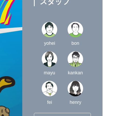
スタッフ
yohei
bon
mayu
kankan
fei
henry