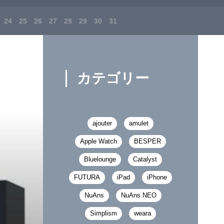
24
25
26
27
28
29
30
31
カテゴリー
ajouter
amulet
Apple Watch
BESPER
Bluelounge
Catalyst
FUTURA
iPad
iPhone
NuAns
NuAns NEO
Simplism
weara