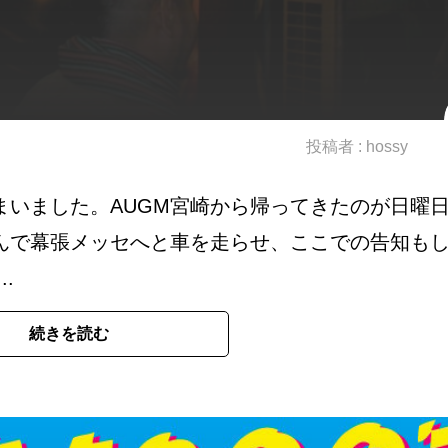
投稿者 :
hossy
まいました。AUGM宮崎から帰ってきたのが日曜
んで幕張メッセへと車を走らせ、ここでの告知も
.
続きを読む