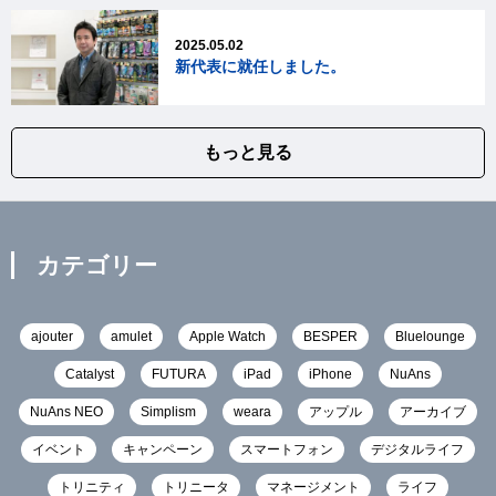
2025.05.02
新代表に就任しました。
もっと見る
カテゴリー
ajouter
amulet
Apple Watch
BESPER
Bluelounge
Catalyst
FUTURA
iPad
iPhone
NuAns
NuAns NEO
Simplism
weara
アップル
アーカイブ
イベント
キャンペーン
スマートフォン
デジタルライフ
トリニティ
トリニータ
マネージメント
ライフ