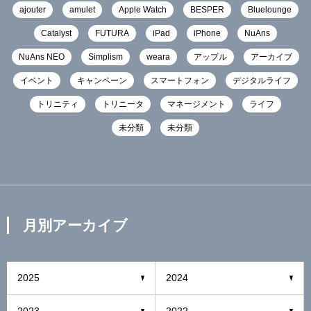
ajouter
amulet
Apple Watch
BESPER
Bluelounge
Catalyst
FUTURA
iPad
iPhone
NuAns
NuAns NEO
Simplism
weara
アップル
アーカイブ
イベント
キャンペーン
スマートフォン
デジタルライフ
トリニティ
トリニータ
マネージメント
ライフ
未分類
未分類
月別アーカイブ
2025
2024