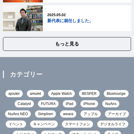
2025.05.02
新代表に就任しました。
もっと見る
カテゴリー
ajouter
amulet
Apple Watch
BESPER
Bluelounge
Catalyst
FUTURA
iPad
iPhone
NuAns
NuAns NEO
Simplism
weara
アップル
アーカイブ
イベント
キャンペーン
スマートフォン
デジタルライフ