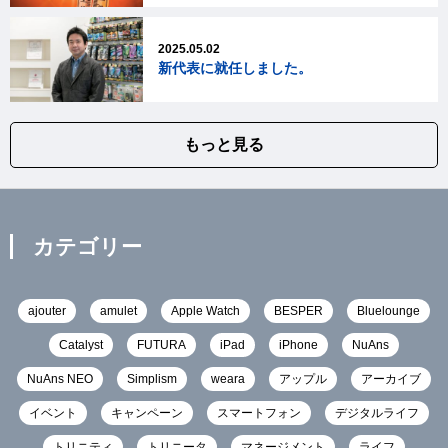
2025.05.02
新代表に就任しました。
もっと見る
カテゴリー
ajouter
amulet
Apple Watch
BESPER
Bluelounge
Catalyst
FUTURA
iPad
iPhone
NuAns
NuAns NEO
Simplism
weara
アップル
アーカイブ
イベント
キャンペーン
スマートフォン
デジタルライフ
トリニティ
トリニータ
マネージメント
ライフ