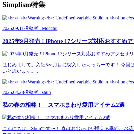
Simplism特集
2025.09.11
投稿者 : Mocchii
2025年9月発売！iPhone 17シリーズ対応おすす
はじめまして。入社5ヶ月目に突入したもっちーです！ 今回は
いと思います。 ...
2025.04.28
投稿者 : shun
私の春の相棒！ スマホまわり愛用アイテム2選
こんにちは、Shunです〜！ 春はお出かけが増える季節。