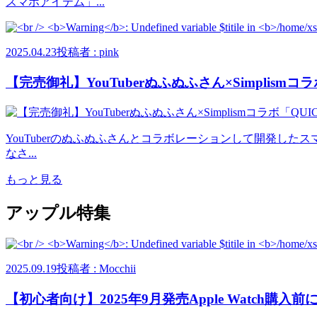
スマホアイテム」...
2025.04.23
投稿者 : pink
【完売御礼】YouTuberぬふぬふさん×Simplismコラボ
YouTuberのぬふぬふさんとコラボレーションして開発したス
なさ...
もっと見る
アップル特集
2025.09.19
投稿者 : Mocchii
【初心者向け】2025年9月発売Apple Watch購