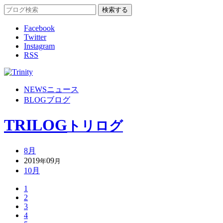
Facebook
Twitter
Instagram
RSS
NEWS
ニュース
BLOG
ブログ
TRILOG
トリログ
8月
2019
09
年
月
10月
1
2
3
4