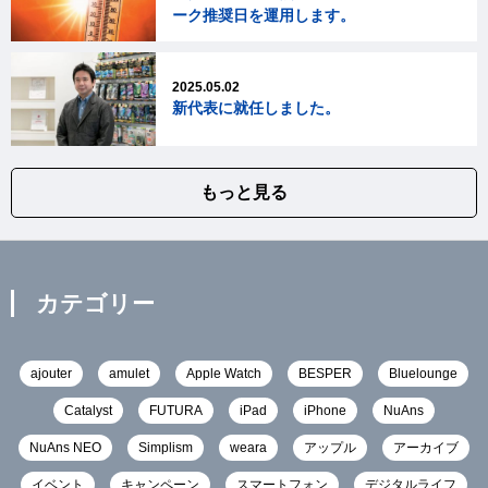
ーク推奨日を運用します。
2025.05.02
新代表に就任しました。
もっと見る
カテゴリー
ajouter
amulet
Apple Watch
BESPER
Bluelounge
Catalyst
FUTURA
iPad
iPhone
NuAns
NuAns NEO
Simplism
weara
アップル
アーカイブ
イベント
キャンペーン
スマートフォン
デジタルライフ