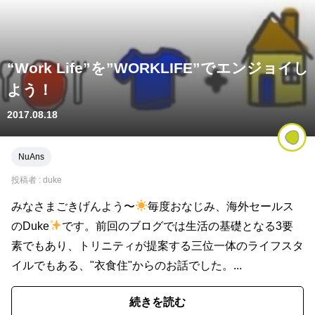
“Work Life”を”WORKLIFE”でエンジョイし
よう！
2017.08.18
NuAns
投稿者 :
duke
みなさまごきげんよう〜
毎度おなじみ、海外セールス
のDuke
です。前回のブログでは生活の基礎となる3要
素でもあり、トリニティが提案する三位一体のライフスタ
イルでもある、"衣食住"からのお話でした。...
続きを読む