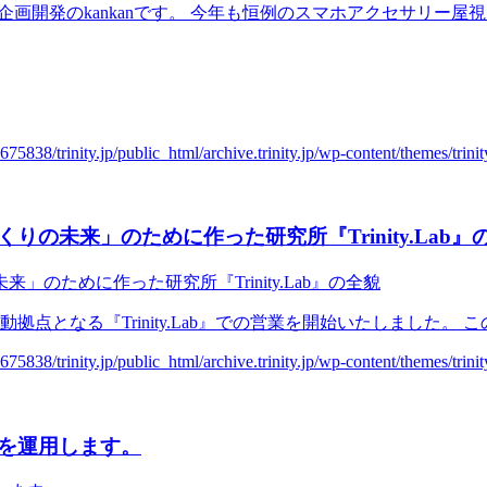
ankanです。 今年も恒例のスマホアクセサリー屋視点で、iPhone 17
の未来」のために作った研究所『Trinity.Lab』
動拠点となる『Trinity.Lab』での営業を開始いたしました。
を運用します。