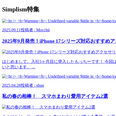
Simplism特集
2025.09.11
投稿者 : Mocchii
2025年9月発売！iPhone 17シリーズ対応おすす
はじめまして。入社5ヶ月目に突入したもっちーです！ 今回は
いと思います。 ...
2025.04.28
投稿者 : shun
私の春の相棒！ スマホまわり愛用アイテム2選