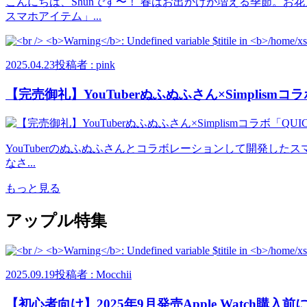
こんにちは、Shunです〜！ 春はお出かけが増える季節。
スマホアイテム」...
2025.04.23
投稿者 : pink
【完売御礼】YouTuberぬふぬふさん×Simplismコラボ
YouTuberのぬふぬふさんとコラボレーションして開発したス
なさ...
もっと見る
アップル特集
2025.09.19
投稿者 : Mocchii
【初心者向け】2025年9月発売Apple Watch購