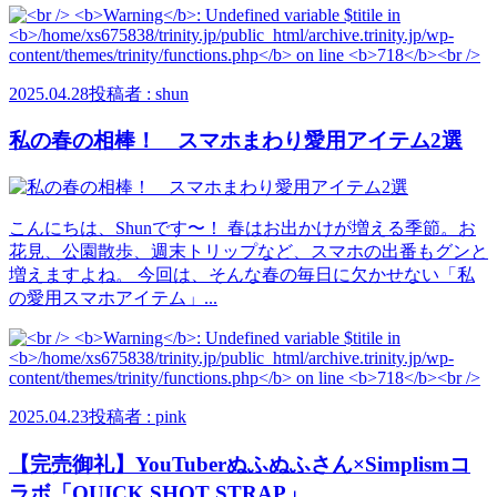
2025.04.28
投稿者 : shun
私の春の相棒！ スマホまわり愛用アイテム2選
こんにちは、Shunです〜！ 春はお出かけが増える季節。お
花見、公園散歩、週末トリップなど、スマホの出番もグンと
増えますよね。 今回は、そんな春の毎日に欠かせない「私
の愛用スマホアイテム」...
2025.04.23
投稿者 : pink
【完売御礼】YouTuberぬふぬふさん×Simplismコ
ラボ「QUICK SHOT STRAP」