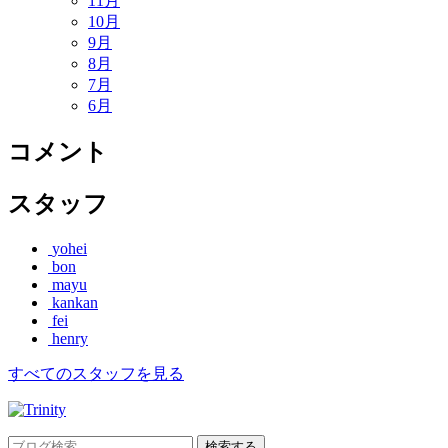
11月
10月
9月
8月
7月
6月
コメント
スタッフ
yohei
bon
mayu
kankan
fei
henry
すべてのスタッフを見る