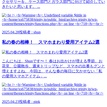
クセサリーを、ケース部門とガラス部門に分けて紹介してい
きたいと思います。 ...
2025.04.28
投稿者 : shun
私の春の相棒！ スマホまわり愛用アイテム2選
こんにちは、Shunです〜！ 春はお出かけが増える季節。お
花見、公園散歩、週末トリップなど、スマホの出番もグンと
増えますよね。 今回は、そんな春の毎日に欠かせない「私
の愛用スマホアイテム」...
2025.04.23
投稿者 : pink