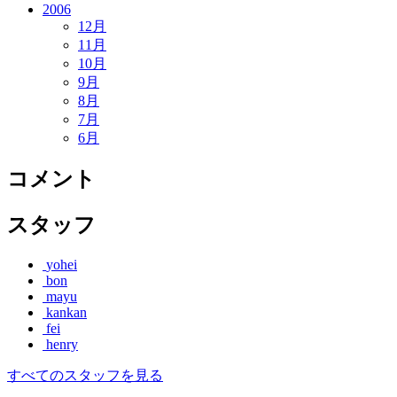
2006
12月
11月
10月
9月
8月
7月
6月
コメント
スタッフ
yohei
bon
mayu
kankan
fei
henry
すべてのスタッフを見る