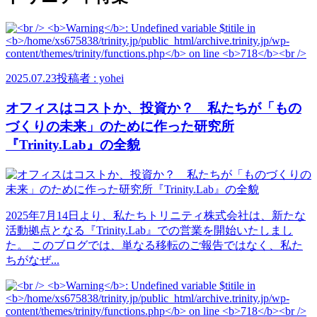
2025.07.23
投稿者 : yohei
オフィスはコストか、投資か？ 私たちが「もの
づくりの未来」のために作った研究所
『Trinity.Lab』の全貌
2025年7月14日より、私たちトリニティ株式会社は、新たな
活動拠点となる『Trinity.Lab』での営業を開始いたしまし
た。 このブログでは、単なる移転のご報告ではなく、私た
ちがなぜ...