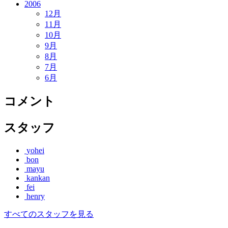
2006
12月
11月
10月
9月
8月
7月
6月
コメント
スタッフ
yohei
bon
mayu
kankan
fei
henry
すべてのスタッフを見る