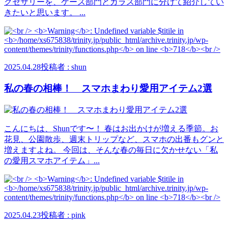
クセサリーを、ケース部門とガラス部門に分けて紹介してい
きたいと思います。 ...
2025.04.28
投稿者 : shun
私の春の相棒！ スマホまわり愛用アイテム2選
こんにちは、Shunです〜！ 春はお出かけが増える季節。お
花見、公園散歩、週末トリップなど、スマホの出番もグンと
増えますよね。 今回は、そんな春の毎日に欠かせない「私
の愛用スマホアイテム」...
2025.04.23
投稿者 : pink