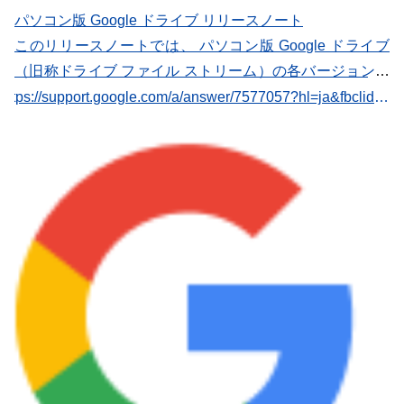
パソコン版 Google ドライブ リリースノート
このリリースノートでは、 パソコン版 Google ドライブ
（旧称ドライブ ファイル ストリーム）の各バージョンへ
の追加機能や改良点についてご紹介します。ここに記載さ
https://support.google.com/a/answer/7577057?hl=ja&fbclid=IwAR2XlSW9hZfsQEGwSR5ssLfsheBAs2x3Xh8LDSs3oPCb-hTxuaNUk6aNioo
れているリリースとリリースの間に該当する番号のバー
ジョンについては、直前のバージョンから大きな変更はあ
りません。 Google では通常、既存のお客様にパソコン版
ドライブの最新バージョンが 100% 展開されるまで待っ
てから、新しいアプリのダウンロードを提供します。リ
リースが 100% 完了するまで、パソコン版ドライブのダ
ウンロード専用リンクでは前のバージョンが提供されま
す。 注: 互換性の問題とパソコン版ドライブのサービス中
断を避けるため、Google が過去 12 か月の間にリリース
したバージョンを使用するようにしてください。詳しく
は、 パソコン版ドライブが常に最新バージョンに更新さ
れるようにする をご覧ください。 Windows および