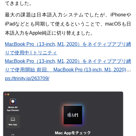
てきました。
最大の課題は日本語入力システムでしたが、iPhoneや
iPadなどとも同期して使えるということで、macOSも日
本語入力をApple純正に切り替えました。
MacBook Pro（13-inch, M1, 2020）をネイティブアプリ縛
りで使用中 | トリニティ
MacBook Pro（13-inch, M1, 2020）をネイティブアプリ縛
りで使用開始 前回、 MacBook Pro (13-inch, M1, 2020)を
AppleオリジナルSoCである Apple Silicon M1にネイティ
https://trinity.jp/263709/
ブ対応したアプリのみで使用するという宣言 …