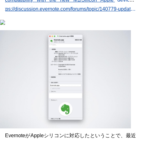
Currently, Evernote uses a default emulator to run on
https://discussion.evernote.com/forums/topic/140779-update-apple-silicon-m1-version-of-evernote-10/
M1/Silicon devices and we are in the process of enabling
Evernote to work natively on M1/Silicon devices. While this
shouldn’t cause any l…
EvernoteがAppleシリコンに対応したということで、最近