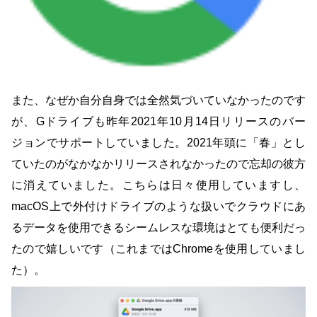
macOS: バージョン 55.0 Windows と macOS: パソコン版
ドライブの UI から、ドライブのすべてのコンテンツを検
索できるようになりました。 macOS: カメラ接続時の問
題を修正しました。 USB デバイスが原因でドライブの読
み込みがブロックされる問題を修正しました。 バグの修
また、なぜか自分自身では全然気づいていなかったのです
正とパフォーマンスの改善を行いました。 注: パソコン版
が、Gドライブも昨年2021年10月14日リリースのバー
ドライブのネイティブ検索には、バージョン 50 以降が必
ジョンでサポートしていました。2021年頭に「春」とし
要です。 旧バージョンのサポートの終了: 旧バージョンの
ていたのがなかなかリリースされなかったので忘却の彼方
ドライブについては、12 か月以上前にサポートを終了し
に消えていました。こちらは日々使用していますし、
ました。バージョン 40～46 のパソコン版ドライブを使用
macOS上で外付けドライブのような扱いでクラウドにあ
しているユーザーは、引き続きサポートを受けられるよう
るデータを使用できるシームレスな環境はとても便利だっ
にアップグレードする必要があります。 Windows および
たので嬉しいです（これまではChromeを使用していまし
macOS: バージョン 54.0
た）。