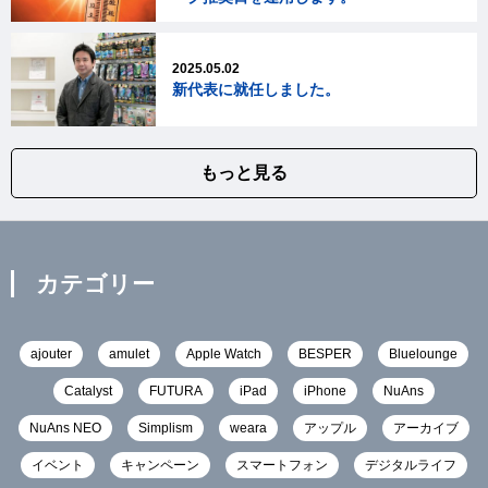
2025.05.02
新代表に就任しました。
もっと見る
カテゴリー
ajouter
amulet
Apple Watch
BESPER
Bluelounge
Catalyst
FUTURA
iPad
iPhone
NuAns
NuAns NEO
Simplism
weara
アップル
アーカイブ
イベント
キャンペーン
スマートフォン
デジタルライフ