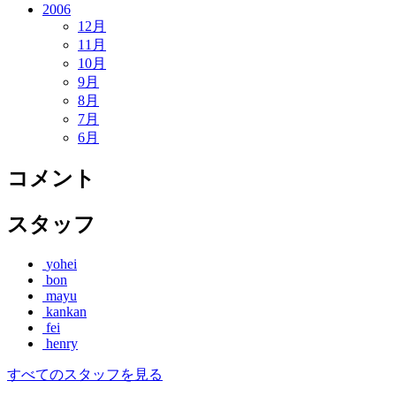
2006
12月
11月
10月
9月
8月
7月
6月
コメント
スタッフ
yohei
bon
mayu
kankan
fei
henry
すべてのスタッフを見る