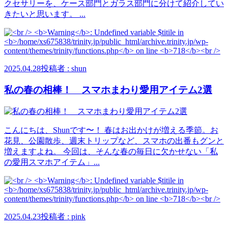
クセサリーを、ケース部門とガラス部門に分けて紹介してい
きたいと思います。 ...
2025.04.28
投稿者 : shun
私の春の相棒！ スマホまわり愛用アイテム2選
こんにちは、Shunです〜！ 春はお出かけが増える季節。お
花見、公園散歩、週末トリップなど、スマホの出番もグンと
増えますよね。 今回は、そんな春の毎日に欠かせない「私
の愛用スマホアイテム」...
2025.04.23
投稿者 : pink