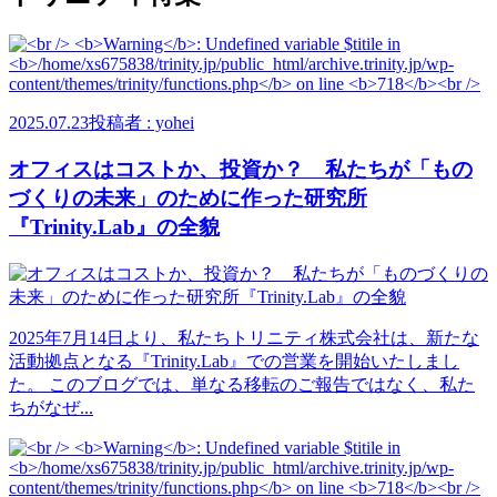
2025.07.23
投稿者 : yohei
オフィスはコストか、投資か？ 私たちが「もの
づくりの未来」のために作った研究所
『Trinity.Lab』の全貌
2025年7月14日より、私たちトリニティ株式会社は、新たな
活動拠点となる『Trinity.Lab』での営業を開始いたしまし
た。 このブログでは、単なる移転のご報告ではなく、私た
ちがなぜ...