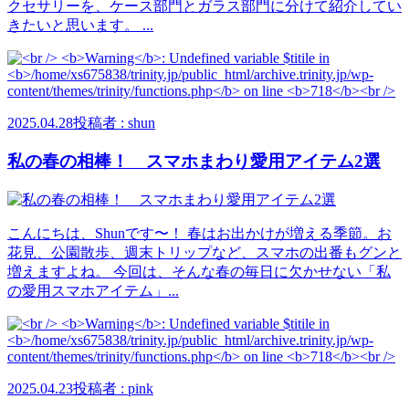
クセサリーを、ケース部門とガラス部門に分けて紹介してい
きたいと思います。 ...
2025.04.28
投稿者 : shun
私の春の相棒！ スマホまわり愛用アイテム2選
こんにちは、Shunです〜！ 春はお出かけが増える季節。お
花見、公園散歩、週末トリップなど、スマホの出番もグンと
増えますよね。 今回は、そんな春の毎日に欠かせない「私
の愛用スマホアイテム」...
2025.04.23
投稿者 : pink