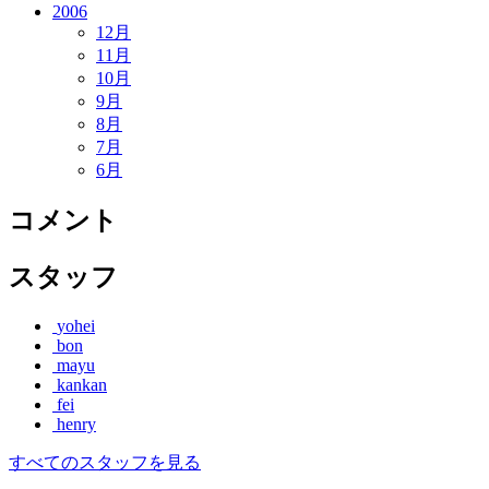
2006
12月
11月
10月
9月
8月
7月
6月
コメント
スタッフ
yohei
bon
mayu
kankan
fei
henry
すべてのスタッフを見る