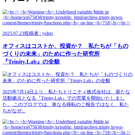
2025.07.23
投稿者 : yohei
オフィスはコストか、投資か？ 私たちが「もの
づくりの未来」のために作った研究所
『Trinity.Lab』の全貌
2025年7月14日より、私たちトリニティ株式会社は、新たな
活動拠点となる『Trinity.Lab』での営業を開始いたしまし
た。 このブログでは、単なる移転のご報告ではなく、私た
ちがなぜ...