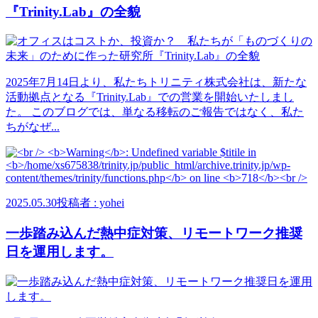
『Trinity.Lab』の全貌
2025年7月14日より、私たちトリニティ株式会社は、新たな
活動拠点となる『Trinity.Lab』での営業を開始いたしまし
た。 このブログでは、単なる移転のご報告ではなく、私た
ちがなぜ...
2025.05.30
投稿者 : yohei
一歩踏み込んだ熱中症対策、リモートワーク推奨
日を運用します。