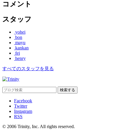
コメント
スタッフ
yohei
bon
mayu
kankan
fei
henry
すべてのスタッフを見る
Facebook
Twitter
Instagram
RSS
© 2006 Trinity, Inc. All rights reserved.