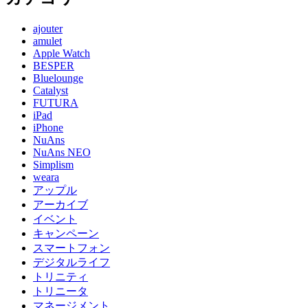
ajouter
amulet
Apple Watch
BESPER
Bluelounge
Catalyst
FUTURA
iPad
iPhone
NuAns
NuAns NEO
Simplism
weara
アップル
アーカイブ
イベント
キャンペーン
スマートフォン
デジタルライフ
トリニティ
トリニータ
マネージメント