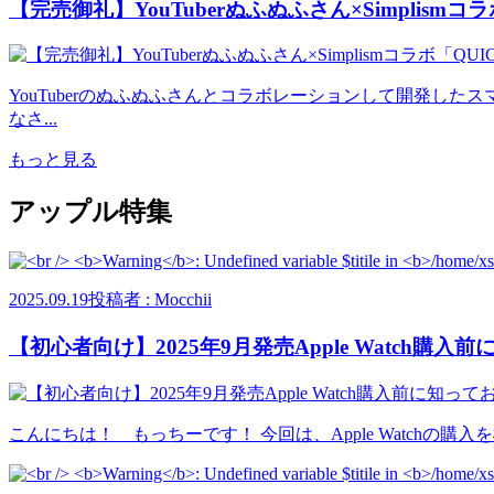
【完売御礼】YouTuberぬふぬふさん×Simplismコラボ
YouTuberのぬふぬふさんとコラボレーションして開発したス
なさ...
もっと見る
アップル特集
2025.09.19
投稿者 : Mocchii
【初心者向け】2025年9月発売Apple Watch購
こんにちは！ もっちーです！ 今回は、Apple Watchの購入を