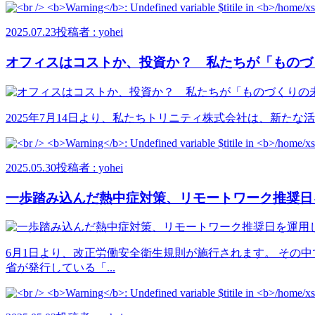
2025.07.23
投稿者 : yohei
オフィスはコストか、投資か？ 私たちが「ものづくり
2025年7月14日より、私たちトリニティ株式会社は、新たな活
2025.05.30
投稿者 : yohei
一歩踏み込んだ熱中症対策、リモートワーク推奨日
6月1日より、改正労働安全衛生規則が施行されます。 その
省が発行している「...