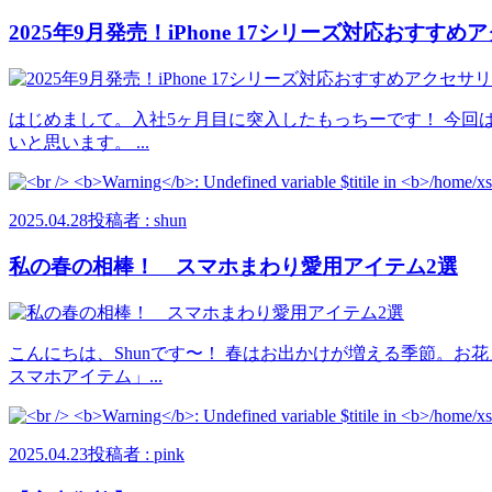
2025年9月発売！iPhone 17シリーズ対応おすす
はじめまして。入社5ヶ月目に突入したもっちーです！ 今回は
いと思います。 ...
2025.04.28
投稿者 : shun
私の春の相棒！ スマホまわり愛用アイテム2選
こんにちは、Shunです〜！ 春はお出かけが増える季節。
スマホアイテム」...
2025.04.23
投稿者 : pink