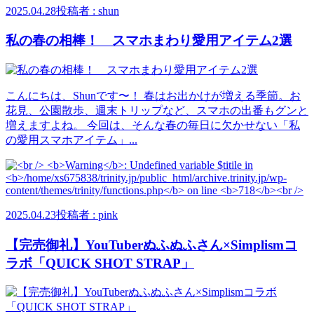
2025.04.28
投稿者 : shun
私の春の相棒！ スマホまわり愛用アイテム2選
こんにちは、Shunです〜！ 春はお出かけが増える季節。お
花見、公園散歩、週末トリップなど、スマホの出番もグンと
増えますよね。 今回は、そんな春の毎日に欠かせない「私
の愛用スマホアイテム」...
2025.04.23
投稿者 : pink
【完売御礼】YouTuberぬふぬふさん×Simplismコ
ラボ「QUICK SHOT STRAP」