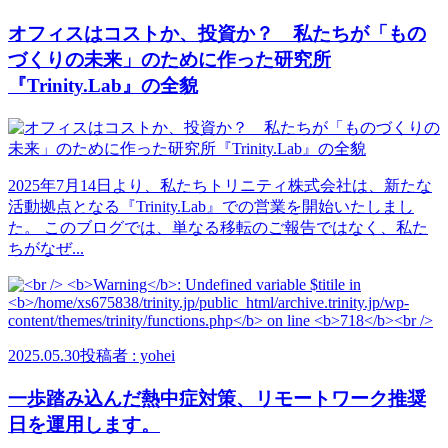
オフィスはコストか、投資か？ 私たちが「もの
づくりの未来」のために作った研究所
『Trinity.Lab』の全貌
2025年7月14日より、私たちトリニティ株式会社は、新たな
活動拠点となる『Trinity.Lab』での営業を開始いたしまし
た。 このブログでは、単なる移転のご報告ではなく、私た
ちがなぜ...
2025.05.30
投稿者 : yohei
一歩踏み込んだ熱中症対策、リモートワーク推奨
日を運用します。