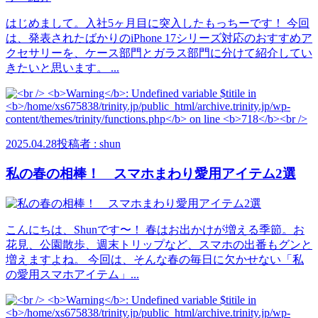
はじめまして。入社5ヶ月目に突入したもっちーです！ 今回
は、発表されたばかりのiPhone 17シリーズ対応のおすすめア
クセサリーを、ケース部門とガラス部門に分けて紹介してい
きたいと思います。 ...
2025.04.28
投稿者 : shun
私の春の相棒！ スマホまわり愛用アイテム2選
こんにちは、Shunです〜！ 春はお出かけが増える季節。お
花見、公園散歩、週末トリップなど、スマホの出番もグンと
増えますよね。 今回は、そんな春の毎日に欠かせない「私
の愛用スマホアイテム」...