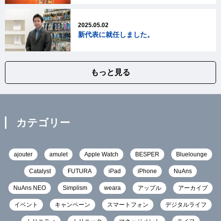
2025.05.02
新代表に就任しました。
もっと見る
カテゴリー
ajouter
amulet
Apple Watch
BESPER
Bluelounge
Catalyst
FUTURA
iPad
iPhone
NuAns
NuAns NEO
Simplism
weara
アップル
アーカイブ
イベント
キャンペーン
スマートフォン
デジタルライフ